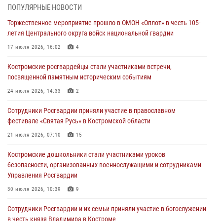
04 августа 2026, 11:35
ПОПУЛЯРНЫЕ НОВОСТИ
Торжественное мероприятие прошло в ОМОН «Оплот» в честь 105-
Состоялась рабочая встреча директора Росгвардии Героя России
летия Центрального округа войск национальной гвардии
генерала армии Виктора Золотова с заместителем полномочного
представителя Президента Российской Федерации в Северо-
17 июля 2026, 16:02
4
Кавказском федеральном округе Виталием Кузнецовым
Костромские росгвардейцы стали участниками встречи,
31 июля 2026, 07:08
4
посвященной памятным историческим событиям
Росгвардейцы знакомят костромичей со службой в ведомстве
24 июля 2026, 14:33
2
31 июля 2026, 06:48
1
Сотрудники Росгвардии приняли участие в православном
фестивале «Святая Русь» в Костромской области
Костромские дошкольники стали участниками уроков
безопасности, организованных военнослужащими и сотрудниками
21 июля 2026, 07:10
15
Управления Росгвардии
Костромские дошкольники стали участниками уроков
30 июля 2026, 10:39
9
безопасности, организованных военнослужащими и сотрудниками
Управления Росгвардии
Костромичи активно используют портал «Единых государственных
услуг» для получения услуг по линии Росгвардии
30 июля 2026, 10:39
9
29 июля 2026, 06:26
1
Cотрудники Росгвардии и их семьи приняли участие в богослужении
в честь князя Владимира в Костроме