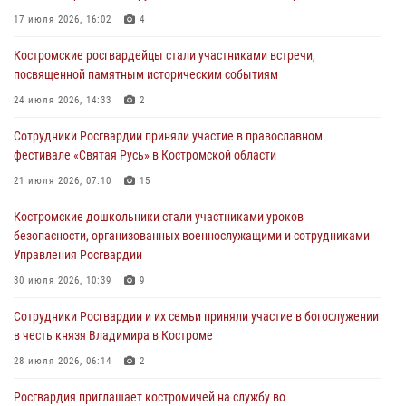
17 июля 2026, 16:02
4
05 августа 2026, 12:04
9
Костромские росгвардейцы стали участниками встречи,
В Росгвардии по Костромской области проходят мероприятия,
посвященной памятным историческим событиям
посвященные 108-й годовщине со дня рождения генерала армии
Ивана Кирилловича Яковлева
24 июля 2026, 14:33
2
04 августа 2026, 11:35
Сотрудники Росгвардии приняли участие в православном
фестивале «Святая Русь» в Костромской области
Состоялась рабочая встреча директора Росгвардии Героя России
генерала армии Виктора Золотова с заместителем полномочного
21 июля 2026, 07:10
15
представителя Президента Российской Федерации в Северо-
Кавказском федеральном округе Виталием Кузнецовым
Костромские дошкольники стали участниками уроков
безопасности, организованных военнослужащими и сотрудниками
31 июля 2026, 07:08
4
Управления Росгвардии
Росгвардейцы знакомят костромичей со службой в ведомстве
30 июля 2026, 10:39
9
31 июля 2026, 06:48
1
Cотрудники Росгвардии и их семьи приняли участие в богослужении
в честь князя Владимира в Костроме
28 июля 2026, 06:14
2
Росгвардия приглашает костромичей на службу во