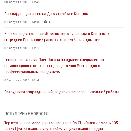
08 августа 2026, 11:42
Росгвардеец занесен на Доску почёта в Костроме
07 августа 2026, 14:39
4
В эфире радиостанции «Комсомольская правда в Костроме»
сотрудник Росгвардии рассказал о службе в ведомстве
07 августа 2026, 11:13
Генерал-полковник Олег Плохой поздравил специалистов
организационно-штатных подразделений Росгвардии с
профессиональным праздником
07 августа 2026, 10:56
Сотрудники подразделений лицензионно-разрешительной работы
провели более двух тысяч проверок у костромских владельцев
гражданского оружия
06 августа 2026, 07:50
ПОПУЛЯРНЫЕ НОВОСТИ
Торжественное мероприятие прошло в ОМОН «Оплот» в честь 105-
В Костромской области продолжается проведение акции «Каникулы
летия Центрального округа войск национальной гвардии
с Росгвардией»