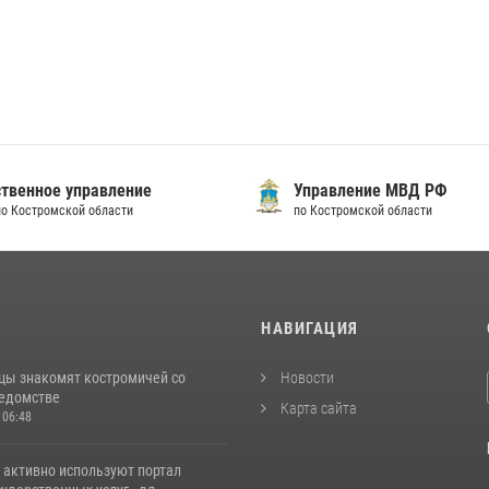
твенное управление
Управление МВД РФ
по Костромской области
по Костромской области
И
НАВИГАЦИЯ
цы знакомят костромичей со
Новости
ведомстве
Карта сайта
 06:48
 активно используют портал