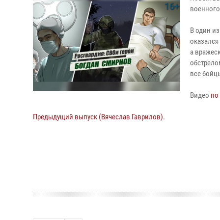
военного
В один и
оказался
а вражес
обстрело
все бойц
Видео
по
Предыдущий выпуск (Вячеслав Гаврилов).