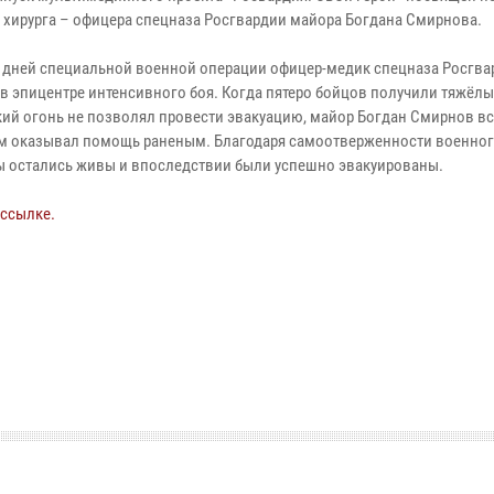
 хирурга – офицера спецназа Росгвардии майора Богдана Смирнова.
з дней специальной военной операции офицер-медик спецназа Росгва
 в эпицентре интенсивного боя. Когда пятеро бойцов получили тяжёлы
кий огонь не позволял провести эвакуацию, майор Богдан Смирнов в
м оказывал помощь раненым. Благодаря самоотверженности военног
ы остались живы и впоследствии были успешно эвакуированы.
 ссылке.