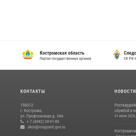
Костромская область
Следс
Портал государственных органов
СК РФ 
КОНТАКТЫ
НОВОСТ
156013
Росгвардей
г. Кострома,
службой в 
ул. Профсоюзная д. 34А
31 июля 2026,
+ 7 (4942) 34-91-86
ukos@rosguard.gov.ru
Костромичи