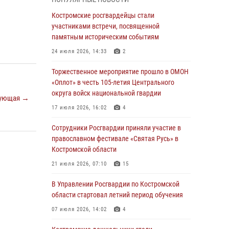
Росгвардейцы знакомят костромичей со
службой в ведомстве
Костромские росгвардейцы стали
участниками встречи, посвященной
31 июля 2026, 06:48
1
памятным историческим событиям
Костромские дошкольники стали
24 июля 2026, 14:33
2
участниками уроков безопасности,
организованных военнослужащими и
Торжественное мероприятие прошло в ОМОН
сотрудниками Управления Росгвардии
«Оплот» в честь 105-летия Центрального
округа войск национальной гвардии
30 июля 2026, 10:39
9
ующая →
17 июля 2026, 16:02
4
Костромичи активно используют портал
«Единых государственных услуг» для
Сотрудники Росгвардии приняли участие в
получения услуг по линии Росгвардии
православном фестивале «Святая Русь» в
Костромской области
29 июля 2026, 06:26
1
21 июля 2026, 07:10
15
Cотрудники Росгвардии и их семьи приняли
участие в богослужении в честь князя
В Управлении Росгвардии по Костромской
Владимира в Костроме
области стартовал летний период обучения
28 июля 2026, 06:14
2
07 июля 2026, 14:02
4
Более пятидесяти поступивших сигналов