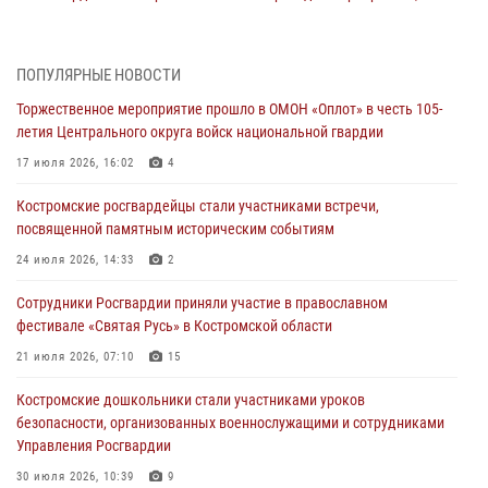
посвященные 108-й годовщине со дня рождения генерала армии
Ивана Кирилловича Яковлева
04 августа 2026, 11:35
ПОПУЛЯРНЫЕ НОВОСТИ
Торжественное мероприятие прошло в ОМОН «Оплот» в честь 105-
Состоялась рабочая встреча директора Росгвардии Героя России
летия Центрального округа войск национальной гвардии
генерала армии Виктора Золотова с заместителем полномочного
представителя Президента Российской Федерации в Северо-
17 июля 2026, 16:02
4
Кавказском федеральном округе Виталием Кузнецовым
Костромские росгвардейцы стали участниками встречи,
31 июля 2026, 07:08
4
посвященной памятным историческим событиям
Росгвардейцы знакомят костромичей со службой в ведомстве
24 июля 2026, 14:33
2
31 июля 2026, 06:48
1
Сотрудники Росгвардии приняли участие в православном
фестивале «Святая Русь» в Костромской области
Костромские дошкольники стали участниками уроков
безопасности, организованных военнослужащими и сотрудниками
21 июля 2026, 07:10
15
Управления Росгвардии
Костромские дошкольники стали участниками уроков
30 июля 2026, 10:39
9
безопасности, организованных военнослужащими и сотрудниками
Управления Росгвардии
Костромичи активно используют портал «Единых государственных
услуг» для получения услуг по линии Росгвардии
30 июля 2026, 10:39
9