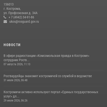
14 июля 2026, 06:44
156013
г. Кострома,
Костромичи активно используют портал «Единых государственных
ул. Профсоюзная д. 34А
услуг» для получения услуг по линии Росгвардии
+ 7 (4942) 34-91-86
ukos@rosguard.gov.ru
29 июля 2026, 06:26
1
НОВОСТИ
В эфире радиостанции «Комсомольская правда в Костроме»
сотрудник Росгв...
07 августа 2026, 11:13
Росгвардейцы знакомят костромичей со службой в ведомстве
31 июля 2026, 06:48
Костромичи активно используют портал «Единых государственных
услуг» дл...
29 июля 2026, 06:26