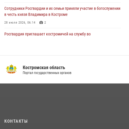
29 июля 2026, 06:26
1
Cотрудники Росгвардии и их семьи приняли участие в богослужении
в честь князя Владимира в Костроме
28 июля 2026, 06:14
2
Росгвардия приглашает костромичей на службу во
вневедомственную охрану
14 июля 2026, 07:40
В Росгвардии по Костромской области проходят мероприятия,
посвященные 108-й годовщине со дня рождения генерала армии
Костромская область
Ивана Кирилловича Яковлева
Портал государственных органов
04 августа 2026, 11:35
Приглашаем молодежь Костромской области получить образование
в ВУЗах Росгвардии
09 июля 2026, 05:58
13 правонарушений пресекли сотрудники вневедомственной
КОНТАКТЫ
охраны Росгвардии за последнюю неделю в Костроме