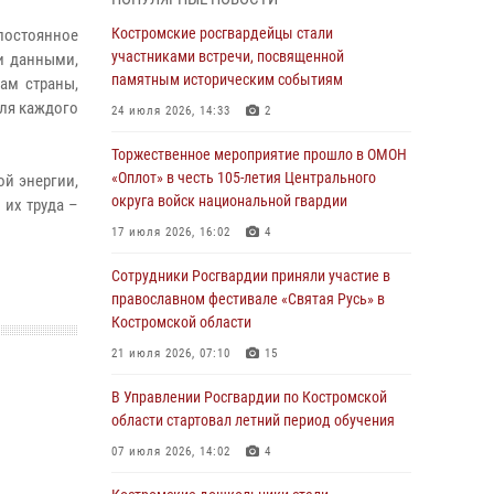
Росгвардейцы знакомят костромичей со
службой в ведомстве
Костромские росгвардейцы стали
постоянное
участниками встречи, посвященной
и данными,
31 июля 2026, 06:48
1
памятным историческим событиям
ам страны,
Костромские дошкольники стали
для каждого
24 июля 2026, 14:33
2
участниками уроков безопасности,
организованных военнослужащими и
Торжественное мероприятие прошло в ОМОН
сотрудниками Управления Росгвардии
«Оплот» в честь 105-летия Центрального
ой энергии,
округа войск национальной гвардии
30 июля 2026, 10:39
9
 их труда –
17 июля 2026, 16:02
4
Костромичи активно используют портал
«Единых государственных услуг» для
Сотрудники Росгвардии приняли участие в
получения услуг по линии Росгвардии
православном фестивале «Святая Русь» в
Костромской области
29 июля 2026, 06:26
1
21 июля 2026, 07:10
15
Cотрудники Росгвардии и их семьи приняли
участие в богослужении в честь князя
В Управлении Росгвардии по Костромской
Владимира в Костроме
области стартовал летний период обучения
28 июля 2026, 06:14
2
07 июля 2026, 14:02
4
Более пятидесяти поступивших сигналов