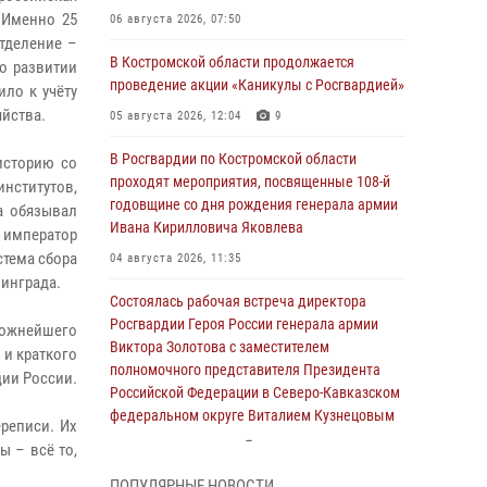
 Именно 25
06 августа 2026, 07:50
тделение –
В Костромской области продолжается
о развитии
проведение акции «Каникулы с Росгвардией»
ило к учёту
яйства.
05 августа 2026, 12:04
9
В Росгвардии по Костромской области
историю со
проходят мероприятия, посвященные 108-й
институтов,
годовщине со дня рождения генерала армии
а обязывал
Ивана Кирилловича Яковлева
 император
стема сбора
04 августа 2026, 11:35
нинграда.
Состоялась рабочая встреча директора
Росгвардии Героя России генерала армии
ложнейшего
Виктора Золотова с заместителем
 и краткого
полномочного представителя Президента
ции России.
Российской Федерации в Северо-Кавказском
федеральном округе Виталием Кузнецовым
реписи. Их
31 июля 2026, 07:08
4
ы – всё то,
ПОПУЛЯРНЫЕ НОВОСТИ