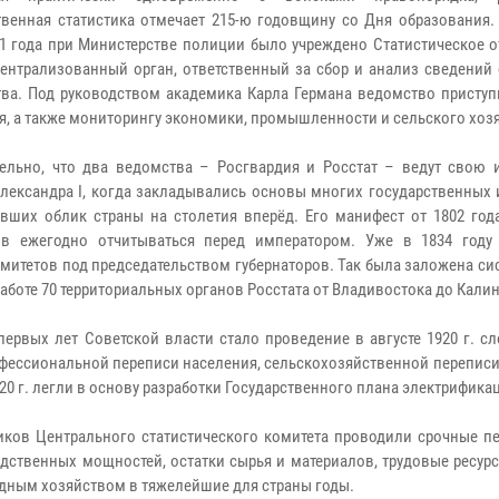
твенная статистика отмечает 215-ю годовщину со Дня образования.
1 года при Министерстве полиции было учреждено Статистическое о
ентрализованный орган, ответственный за сбор и анализ сведений 
тва. Под руководством академика Карла Германа ведомство приступ
я, а также мониторингу экономики, промышленности и сельского хоз
ельно, что два ведомства – Росгвардия и Росстат – ведут свою 
лександра I, когда закладывались основы многих государственных 
вших облик страны на столетия вперёд. Его манифест от 1802 год
ов ежегодно отчитываться перед императором. Уже в 1834 году
омитетов под председательством губернаторов. Так была заложена си
 работе 70 территориальных органов Росстата от Владивостока до Кали
ервых лет Советской власти стало проведение в августе 1920 г. с
фессиональной переписи населения, сельскохозяйственной переписи
 г. легли в основу разработки Государственного плана электрифика
иков Центрального статистического комитета проводили срочные пе
ственных мощностей, остатки сырья и материалов, трудовые ресурс
одным хозяйством в тяжелейшие для страны годы.