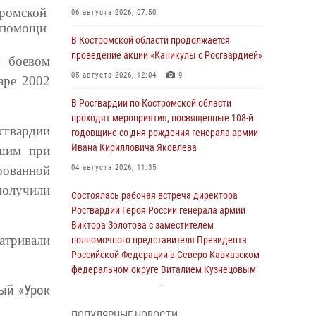
ромской
06 августа 2026, 07:50
а помощи
В Костромской области продолжается
проведение акции «Каникулы с Росгвардией»
м боевом
05 августа 2026, 12:04
9
аре 2002
В Росгвардии по Костромской области
проходят мероприятия, посвященные 108-й
сгвардии
годовщине со дня рождения генерала армии
Ивана Кирилловича Яковлева
бшим при
рованной
04 августа 2026, 11:35
получили
Состоялась рабочая встреча директора
Росгвардии Героя России генерала армии
Виктора Золотова с заместителем
атривали
полномочного представителя Президента
Российской Федерации в Северо-Кавказском
федеральном округе Виталием Кузнецовым
ый «Урок
31 июля 2026, 07:08
4
ПОПУЛЯРНЫЕ НОВОСТИ