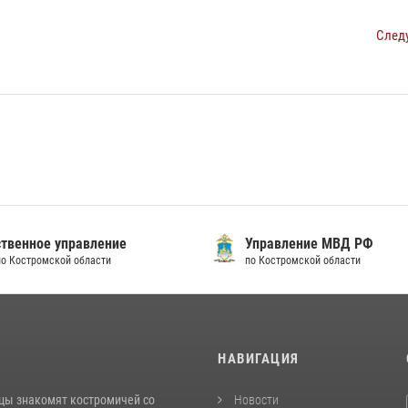
След
твенное управление
Управление МВД РФ
по Костромской области
по Костромской области
И
НАВИГАЦИЯ
цы знакомят костромичей со
Новости