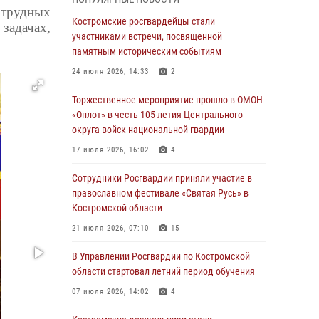
Росгвардейцы знакомят костромичей со
трудных
службой в ведомстве
Костромские росгвардейцы стали
задачах,
участниками встречи, посвященной
31 июля 2026, 06:48
1
памятным историческим событиям
Костромские дошкольники стали
24 июля 2026, 14:33
2
участниками уроков безопасности,
организованных военнослужащими и
Торжественное мероприятие прошло в ОМОН
сотрудниками Управления Росгвардии
«Оплот» в честь 105-летия Центрального
округа войск национальной гвардии
30 июля 2026, 10:39
9
17 июля 2026, 16:02
4
Костромичи активно используют портал
«Единых государственных услуг» для
Сотрудники Росгвардии приняли участие в
получения услуг по линии Росгвардии
православном фестивале «Святая Русь» в
Костромской области
29 июля 2026, 06:26
1
21 июля 2026, 07:10
15
Cотрудники Росгвардии и их семьи приняли
участие в богослужении в честь князя
В Управлении Росгвардии по Костромской
Владимира в Костроме
области стартовал летний период обучения
28 июля 2026, 06:14
2
07 июля 2026, 14:02
4
Более пятидесяти поступивших сигналов