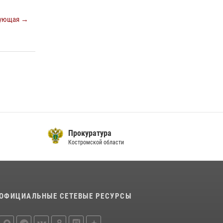
последнюю неделю в Костроме
ующая →
14 июля 2026, 06:44
Приглашаем молодежь Костромской области
получить образование в ВУЗах Росгвардии
09 июля 2026, 05:58
Прокуратура
Костромской области
ОФИЦИАЛЬНЫЕ СЕТЕВЫЕ РЕСУРСЫ