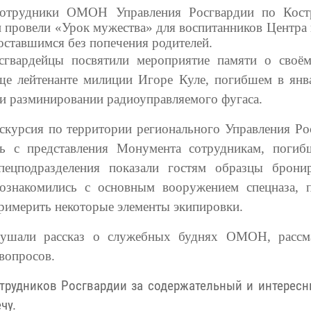
отрудники ОМОН Управления Росгвардии по Кост
и провели «Урок мужества» для воспитанников Центр
 оставшимся без попечения родителей.
сгвардейцы посвятили мероприятие памяти о своё
ще лейтенанте милиции Игоре Куле, погибшем в янв
ри разминировании радиоуправляемого фугаса.
скурсия по территории регионального Управления Ро
сь с представления Монумента сотрудникам, поги
пецподразделения показали гостям образцы брони
ознакомились с основным вооружением спецназа, 
примерить некоторые элементы экипировки.
лушали рассказ о служебных буднях ОМОН, рассм
вопросов.
трудников Росгвардии за содержательный и интересн
чу.