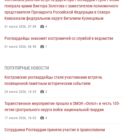
генерала армии Виктора Золотова с заместителем полномочного
представителя Президента Российской Федерации в Северо-
Кавказском федеральном округе Виталием Кузнецовым
31 июля 2026, 07:08
4
Росгвардейцы знакомят костромичей со службой в ведомстве
31 июля 2026, 06:48
1
Костромские дошкольники стали участниками уроков
безопасности, организованных военнослужащими и сотрудниками
ПОПУЛЯРНЫЕ НОВОСТИ
Управления Росгвардии
Костромские росгвардейцы стали участниками встречи,
30 июля 2026, 10:39
9
посвященной памятным историческим событиям
Костромичи активно используют портал «Единых государственных
24 июля 2026, 14:33
2
услуг» для получения услуг по линии Росгвардии
Торжественное мероприятие прошло в ОМОН «Оплот» в честь 105-
29 июля 2026, 06:26
1
летия Центрального округа войск национальной гвардии
Cотрудники Росгвардии и их семьи приняли участие в богослужении
17 июля 2026, 16:02
4
в честь князя Владимира в Костроме
Сотрудники Росгвардии приняли участие в православном
28 июля 2026, 06:14
2