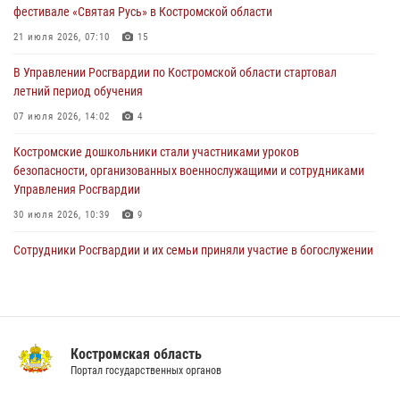
фестивале «Святая Русь» в Костромской области
Более пятидесяти поступивших сигналов отработали костромские
21 июля 2026, 07:10
15
росгвардейцы за прошедшую неделю
В Управлении Росгвардии по Костромской области стартовал
27 июля 2026, 09:53
летний период обучения
«Росгвардия. Вехи истории»: послевоенный опыт войск
07 июля 2026, 14:02
4
правопорядка за пределами СССР (видео)
Костромские дошкольники стали участниками уроков
27 июля 2026, 07:11
безопасности, организованных военнослужащими и сотрудниками
Управления Росгвардии
30 июля 2026, 10:39
9
Cотрудники Росгвардии и их семьи приняли участие в богослужении
в честь князя Владимира в Костроме
28 июля 2026, 06:14
2
Росгвардия приглашает костромичей на службу во
вневедомственную охрану
Костромская область
Портал государственных органов
14 июля 2026, 07:40