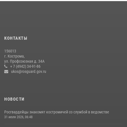
Акция "Каникулы с Росгвардией" продолжается в Костромской
области
08 июля 2026, 07:12
15
13 правонарушений пресекли сотрудники вневедомственной
охраны Росгвардии за последнюю неделю в Костроме
КОНТАКТЫ
14 июля 2026, 06:44
156013
Приглашаем молодежь Костромской области получить образование
г. Кострома,
в ВУЗах Росгвардии
ул. Профсоюзная д. 34А
+ 7 (4942) 34-91-86
09 июля 2026, 05:58
ukos@rosguard.gov.ru
НОВОСТИ
Росгвардейцы знакомят костромичей со службой в ведомстве
31 июля 2026, 06:48