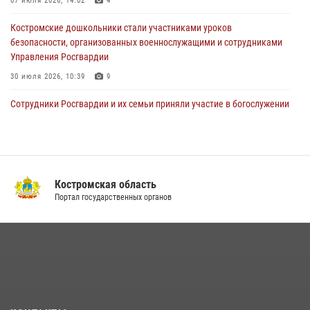
07 июля 2026, 14:02
4
правопорядка за пределами СССР (видео)
Костромские дошкольники стали участниками уроков
27 июля 2026, 07:11
безопасности, организованных военнослужащими и сотрудниками
Управления Росгвардии
30 июля 2026, 10:39
9
Cотрудники Росгвардии и их семьи приняли участие в богослужении
в честь князя Владимира в Костроме
28 июля 2026, 06:14
2
Росгвардия приглашает костромичей на службу во
вневедомственную охрану
Костромская область
Портал государственных органов
14 июля 2026, 07:40
Акция "Каникулы с Росгвардией" продолжается в Костромской
области
08 июля 2026, 07:12
15
13 правонарушений пресекли сотрудники вневедомственной
охраны Росгвардии за последнюю неделю в Костроме