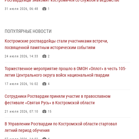
31 июля 2026, 06:48
1
Костромские дошкольники стали участниками уроков
безопасности, организованных военнослужащими и сотрудниками
ПОПУЛЯРНЫЕ НОВОСТИ
Управления Росгвардии
Костромские росгвардейцы стали участниками встречи,
30 июля 2026, 10:39
9
посвященной памятным историческим событиям
Костромичи активно используют портал «Единых государственных
24 июля 2026, 14:33
2
услуг» для получения услуг по линии Росгвардии
Торжественное мероприятие прошло в ОМОН «Оплот» в честь 105-
29 июля 2026, 06:26
1
летия Центрального округа войск национальной гвардии
Cотрудники Росгвардии и их семьи приняли участие в богослужении
17 июля 2026, 16:02
4
в честь князя Владимира в Костроме
Сотрудники Росгвардии приняли участие в православном
28 июля 2026, 06:14
2
фестивале «Святая Русь» в Костромской области
Более пятидесяти поступивших сигналов отработали костромские
21 июля 2026, 07:10
15
росгвардейцы за прошедшую неделю
В Управлении Росгвардии по Костромской области стартовал
27 июля 2026, 09:53
летний период обучения
«Росгвардия. Вехи истории»: послевоенный опыт войск