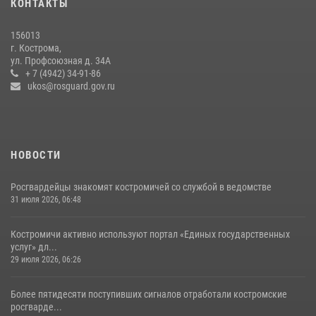
КОНТАКТЫ
14 июля 2026, 06:44
156013
Приглашаем молодежь Костромской области получить образование
г. Кострома,
в ВУЗах Росгвардии
ул. Профсоюзная д. 34А
+ 7 (4942) 34-91-86
09 июля 2026, 05:58
ukos@rosguard.gov.ru
НОВОСТИ
Росгвардейцы знакомят костромичей со службой в ведомстве
31 июля 2026, 06:48
Костромичи активно используют портал «Единых государственных
услуг» дл...
29 июля 2026, 06:26
Более пятидесяти поступивших сигналов отработали костромские
росгварде...