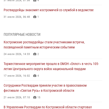
31 июля 2026, 07:08
4
Росгвардейцы знакомят костромичей со службой в ведомстве
31 июля 2026, 06:48
1
Костромские дошкольники стали участниками уроков
безопасности, организованных военнослужащими и сотрудниками
ПОПУЛЯРНЫЕ НОВОСТИ
Управления Росгвардии
Костромские росгвардейцы стали участниками встречи,
30 июля 2026, 10:39
9
посвященной памятным историческим событиям
Костромичи активно используют портал «Единых государственных
24 июля 2026, 14:33
2
услуг» для получения услуг по линии Росгвардии
Торжественное мероприятие прошло в ОМОН «Оплот» в честь 105-
29 июля 2026, 06:26
1
летия Центрального округа войск национальной гвардии
Cотрудники Росгвардии и их семьи приняли участие в богослужении
17 июля 2026, 16:02
4
в честь князя Владимира в Костроме
Сотрудники Росгвардии приняли участие в православном
28 июля 2026, 06:14
2
фестивале «Святая Русь» в Костромской области
Более пятидесяти поступивших сигналов отработали костромские
21 июля 2026, 07:10
15
росгвардейцы за прошедшую неделю
В Управлении Росгвардии по Костромской области стартовал
27 июля 2026, 09:53