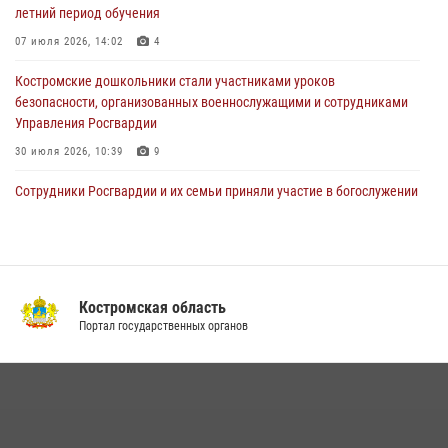
летний период обучения
«Росгвардия. Вехи истории»: послевоенный опыт войск
07 июля 2026, 14:02
4
правопорядка за пределами СССР (видео)
Костромские дошкольники стали участниками уроков
27 июля 2026, 07:11
безопасности, организованных военнослужащими и сотрудниками
Управления Росгвардии
30 июля 2026, 10:39
9
Cотрудники Росгвардии и их семьи приняли участие в богослужении
в честь князя Владимира в Костроме
28 июля 2026, 06:14
2
Росгвардия приглашает костромичей на службу во
вневедомственную охрану
Костромская область
Портал государственных органов
14 июля 2026, 07:40
Акция "Каникулы с Росгвардией" продолжается в Костромской
области
08 июля 2026, 07:12
15