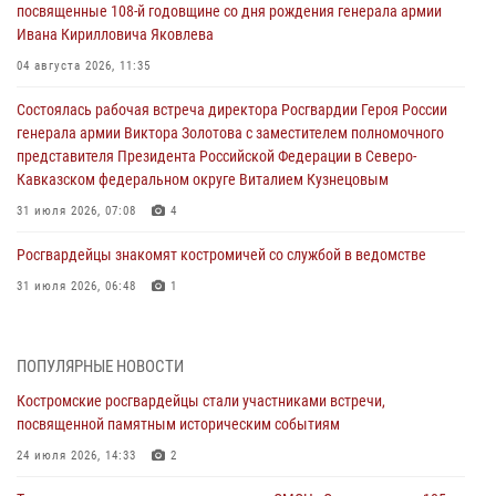
посвященные 108-й годовщине со дня рождения генерала армии
Ивана Кирилловича Яковлева
04 августа 2026, 11:35
Состоялась рабочая встреча директора Росгвардии Героя России
генерала армии Виктора Золотова с заместителем полномочного
представителя Президента Российской Федерации в Северо-
Кавказском федеральном округе Виталием Кузнецовым
31 июля 2026, 07:08
4
Росгвардейцы знакомят костромичей со службой в ведомстве
31 июля 2026, 06:48
1
Костромские дошкольники стали участниками уроков
безопасности, организованных военнослужащими и сотрудниками
ПОПУЛЯРНЫЕ НОВОСТИ
Управления Росгвардии
Костромские росгвардейцы стали участниками встречи,
30 июля 2026, 10:39
9
посвященной памятным историческим событиям
Костромичи активно используют портал «Единых государственных
24 июля 2026, 14:33
2
услуг» для получения услуг по линии Росгвардии