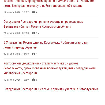
Торжественное мероприятие прошло в ОМОН «Оплот» в честь 105-
29 июля 2026, 06:26
1
летия Центрального округа войск национальной гвардии
Cотрудники Росгвардии и их семьи приняли участие в богослужении
17 июля 2026, 16:02
4
в честь князя Владимира в Костроме
Сотрудники Росгвардии приняли участие в православном
28 июля 2026, 06:14
2
фестивале «Святая Русь» в Костромской области
Более пятидесяти поступивших сигналов отработали костромские
21 июля 2026, 07:10
15
росгвардейцы за прошедшую неделю
В Управлении Росгвардии по Костромской области стартовал
27 июля 2026, 09:53
летний период обучения
«Росгвардия. Вехи истории»: послевоенный опыт войск
07 июля 2026, 14:02
4
правопорядка за пределами СССР (видео)
Костромские дошкольники стали участниками уроков
27 июля 2026, 07:11
безопасности, организованных военнослужащими и сотрудниками
Управления Росгвардии
30 июля 2026, 10:39
9
Cотрудники Росгвардии и их семьи приняли участие в богослужении
в честь князя Владимира в Костроме
28 июля 2026, 06:14
2