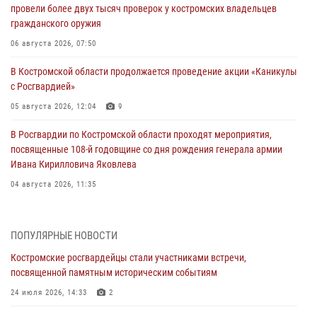
провели более двух тысяч проверок у костромских владельцев
гражданского оружия
06 августа 2026, 07:50
В Костромской области продолжается проведение акции «Каникулы
с Росгвардией»
05 августа 2026, 12:04
9
В Росгвардии по Костромской области проходят мероприятия,
посвященные 108-й годовщине со дня рождения генерала армии
Ивана Кирилловича Яковлева
04 августа 2026, 11:35
Состоялась рабочая встреча директора Росгвардии Героя России
генерала армии Виктора Золотова с заместителем полномочного
ПОПУЛЯРНЫЕ НОВОСТИ
представителя Президента Российской Федерации в Северо-
Кавказском федеральном округе Виталием Кузнецовым
Костромские росгвардейцы стали участниками встречи,
посвященной памятным историческим событиям
31 июля 2026, 07:08
4
24 июля 2026, 14:33
2
Росгвардейцы знакомят костромичей со службой в ведомстве