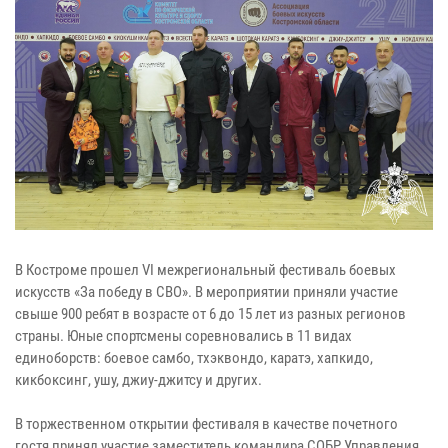
В Костроме прошел VI межрегиональный фестиваль боевых
искусств «За победу в СВО». В мероприятии приняли участие
свыше 900 ребят в возрасте от 6 до 15 лет из разных регионов
страны. Юные спортсмены соревновались в 11 видах
единоборств: боевое самбо, тхэквондо, каратэ, хапкидо,
кикбоксинг, ушу, джиу-джитсу и других.
В торжественном открытии фестиваля в качестве почетного
гостя принял участие заместитель командира СОБР Управления