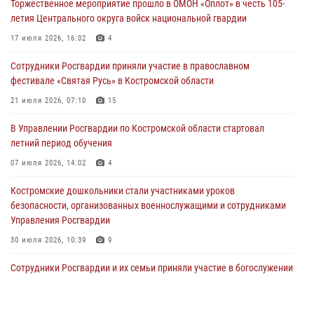
Торжественное мероприятие прошло в ОМОН «Оплот» в честь 105-
31 июля 2026, 06:48
1
летия Центрального округа войск национальной гвардии
Костромские дошкольники стали участниками уроков
17 июля 2026, 16:02
4
безопасности, организованных военнослужащими и сотрудниками
Управления Росгвардии
Сотрудники Росгвардии приняли участие в православном
фестивале «Святая Русь» в Костромской области
30 июля 2026, 10:39
9
21 июля 2026, 07:10
15
Костромичи активно используют портал «Единых государственных
услуг» для получения услуг по линии Росгвардии
В Управлении Росгвардии по Костромской области стартовал
летний период обучения
29 июля 2026, 06:26
1
07 июля 2026, 14:02
4
Cотрудники Росгвардии и их семьи приняли участие в богослужении
в честь князя Владимира в Костроме
Костромские дошкольники стали участниками уроков
безопасности, организованных военнослужащими и сотрудниками
28 июля 2026, 06:14
2
Управления Росгвардии
30 июля 2026, 10:39
9
Cотрудники Росгвардии и их семьи приняли участие в богослужении
в честь князя Владимира в Костроме
28 июля 2026, 06:14
2