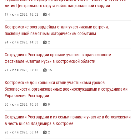
В Костромской области продолжается проведение акции «Каникулы
летия Центрального округа войск национальной гвардии
с Росгвардией»
17 июля 2026, 16:02
4
05 августа 2026, 12:04
9
Костромские росгвардейцы стали участниками встречи,
В Росгвардии по Костромской области проходят мероприятия,
посвященной памятным историческим событиям
посвященные 108-й годовщине со дня рождения генерала армии
Ивана Кирилловича Яковлева
24 июля 2026, 14:33
2
04 августа 2026, 11:35
Сотрудники Росгвардии приняли участие в православном
фестивале «Святая Русь» в Костромской области
Состоялась рабочая встреча директора Росгвардии Героя России
генерала армии Виктора Золотова с заместителем полномочного
21 июля 2026, 07:10
15
представителя Президента Российской Федерации в Северо-
Кавказском федеральном округе Виталием Кузнецовым
Костромские дошкольники стали участниками уроков
безопасности, организованных военнослужащими и сотрудниками
31 июля 2026, 07:08
4
Управления Росгвардии
Росгвардейцы знакомят костромичей со службой в ведомстве
30 июля 2026, 10:39
9
31 июля 2026, 06:48
1
Cотрудники Росгвардии и их семьи приняли участие в богослужении
в честь князя Владимира в Костроме
28 июля 2026, 06:14
2