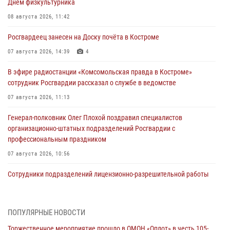
Днем физкультурника
08 августа 2026, 11:42
Росгвардеец занесен на Доску почёта в Костроме
07 августа 2026, 14:39
4
В эфире радиостанции «Комсомольская правда в Костроме»
сотрудник Росгвардии рассказал о службе в ведомстве
07 августа 2026, 11:13
Генерал-полковник Олег Плохой поздравил специалистов
организационно-штатных подразделений Росгвардии с
профессиональным праздником
07 августа 2026, 10:56
Сотрудники подразделений лицензионно-разрешительной работы
провели более двух тысяч проверок у костромских владельцев
гражданского оружия
06 августа 2026, 07:50
ПОПУЛЯРНЫЕ НОВОСТИ
Торжественное мероприятие прошло в ОМОН «Оплот» в честь 105-