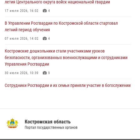
летия Центрального округа войск национальной гвардии
«Росгвардия. Вехи истории»: послевоенный опыт войск
правопорядка за пределами СССР (видео)
17 июля 2026, 16:02
4
27 июля 2026, 07:11
В Управлении Росгвардии по Костромской области стартовал
летний период обучения
Костромские росгвардейцы стали участниками встречи,
посвященной памятным историческим событиям
07 июля 2026, 14:02
4
24 июля 2026, 14:33
2
Костромские дошкольники стали участниками уроков
безопасности, организованных военнослужащими и сотрудниками
Управления Росгвардии
30 июля 2026, 10:39
9
Cотрудники Росгвардии и их семьи приняли участие в богослужении
в честь князя Владимира в Костроме
28 июля 2026, 06:14
2
Акция "Каникулы с Росгвардией" продолжается в Костромской
области
Костромская область
Портал государственных органов
08 июля 2026, 07:12
15