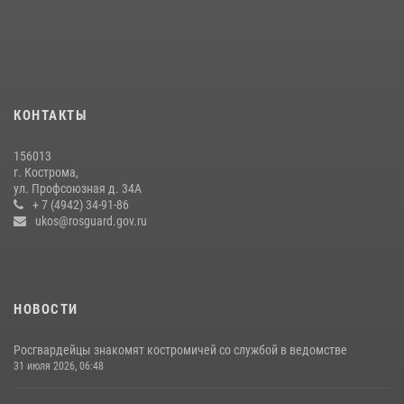
Росгвардия приглашает костромичей на службу во
вневедомственную охрану
14 июля 2026, 07:40
13 правонарушений пресекли сотрудники вневедомственной
охраны Росгвардии за последнюю неделю в Костроме
КОНТАКТЫ
14 июля 2026, 06:44
156013
Приглашаем молодежь Костромской области получить образование
г. Кострома,
в ВУЗах Росгвардии
ул. Профсоюзная д. 34А
+ 7 (4942) 34-91-86
09 июля 2026, 05:58
ukos@rosguard.gov.ru
НОВОСТИ
Росгвардейцы знакомят костромичей со службой в ведомстве
31 июля 2026, 06:48