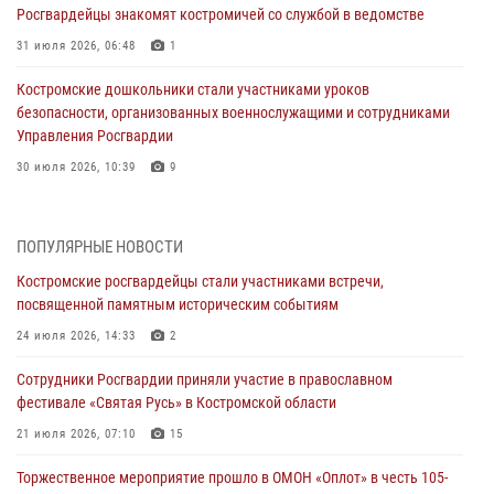
Росгвардейцы знакомят костромичей со службой в ведомстве
31 июля 2026, 06:48
1
Костромские дошкольники стали участниками уроков
безопасности, организованных военнослужащими и сотрудниками
Управления Росгвардии
30 июля 2026, 10:39
9
Костромичи активно используют портал «Единых государственных
услуг» для получения услуг по линии Росгвардии
ПОПУЛЯРНЫЕ НОВОСТИ
29 июля 2026, 06:26
1
Костромские росгвардейцы стали участниками встречи,
посвященной памятным историческим событиям
Cотрудники Росгвардии и их семьи приняли участие в богослужении
в честь князя Владимира в Костроме
24 июля 2026, 14:33
2
28 июля 2026, 06:14
2
Сотрудники Росгвардии приняли участие в православном
фестивале «Святая Русь» в Костромской области
Более пятидесяти поступивших сигналов отработали костромские
росгвардейцы за прошедшую неделю
21 июля 2026, 07:10
15
27 июля 2026, 09:53
Торжественное мероприятие прошло в ОМОН «Оплот» в честь 105-