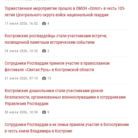
Торжественное мероприятие прошло в ОМОН «Оплот» в честь 105-
Состоялась рабочая встреча директора Росгвардии Героя России
летия Центрального округа войск национальной гвардии
генерала армии Виктора Золотова с заместителем полномочного
представителя Президента Российской Федерации в Северо-
17 июля 2026, 16:02
4
Кавказском федеральном округе Виталием Кузнецовым
Костромские росгвардейцы стали участниками встречи,
31 июля 2026, 07:08
4
посвященной памятным историческим событиям
Росгвардейцы знакомят костромичей со службой в ведомстве
24 июля 2026, 14:33
2
31 июля 2026, 06:48
1
Сотрудники Росгвардии приняли участие в православном
фестивале «Святая Русь» в Костромской области
Костромские дошкольники стали участниками уроков
безопасности, организованных военнослужащими и сотрудниками
21 июля 2026, 07:10
15
Управления Росгвардии
Костромские дошкольники стали участниками уроков
30 июля 2026, 10:39
9
безопасности, организованных военнослужащими и сотрудниками
Управления Росгвардии
Костромичи активно используют портал «Единых государственных
услуг» для получения услуг по линии Росгвардии
30 июля 2026, 10:39
9
29 июля 2026, 06:26
1
Cотрудники Росгвардии и их семьи приняли участие в богослужении
в честь князя Владимира в Костроме