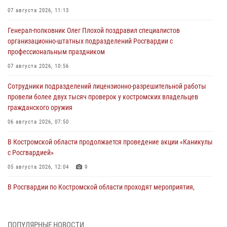
07 августа 2026, 11:13
Генерал-полковник Олег Плохой поздравил специалистов
организационно-штатных подразделений Росгвардии с
профессиональным праздником
07 августа 2026, 10:56
Сотрудники подразделений лицензионно-разрешительной работы
провели более двух тысяч проверок у костромских владельцев
гражданского оружия
06 августа 2026, 07:50
В Костромской области продолжается проведение акции «Каникулы
с Росгвардией»
05 августа 2026, 12:04
9
В Росгвардии по Костромской области проходят мероприятия,
посвященные 108-й годовщине со дня рождения генерала армии
Ивана Кирилловича Яковлева
04 августа 2026, 11:35
ПОПУЛЯРНЫЕ НОВОСТИ