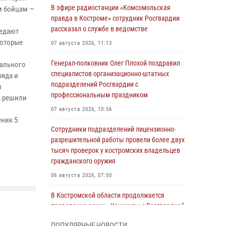
В эфире радиостанции «Комсомольская
м бойцам —
правда в Костроме» сотрудник Росгвардии
рассказал о службе в ведомстве
редают
которые
07 августа 2026, 11:13
Генерал-полковник Олег Плохой поздравил
нального
специалистов организационно-штатных
ряда и
подразделений Росгвардии с
и
профессиональным праздником
а решили
07 августа 2026, 10:56
еник 5
Сотрудники подразделений лицензионно-
разрешительной работы провели более двух
тысяч проверок у костромских владельцев
гражданского оружия
06 августа 2026, 07:50
В Костромской области продолжается
проведение акции «Каникулы с Росгвардией»
05 августа 2026, 12:04
9
ПОПУЛЯРНЫЕ НОВОСТИ