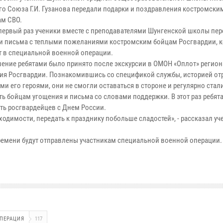
го Союза Г.И. Гузанова передали подарки и поздравления костромски
ам СВО.
 первый раз ученики вместе с преподавателями Шунгенской школы пе
и письма с теплыми пожеланиями костромским бойцам Росгвардии, 
т в специальной военной операции.
шение ребятами было принято после экскурсии в ОМОН «Оплот» регио
ия Росгвардии. Познакомившись со спецификой службы, историей от
и его героями, они не смогли оставаться в стороне и регулярно стал
ть бойцам угощения и письма со словами поддержки. В этот раз ребят
ть росгвардейцев с Днем России.
имости, передать к празднику побольше сладостей», - рассказал уч
ремени будут отправлены участникам специальной военной операции.
ПЕРАЦИЯ
117