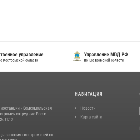
твенное управление
Управление МВД РФ
по Костромской области
по Костромской области
И
НАВИГАЦИЯ
диостанции «Комсомольская
Новости
строме» сотрудник Росгв...
Карта сайта
26, 11:13
цы знакомят костромичей со