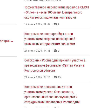
В Росгвардии по Костромской области
Торжественное мероприятие прошло в ОМОН
проходят мероприятия, посвященные 108-й
«Оплот» в честь 105-летия Центрального
годовщине со дня рождения генерала армии
округа войск национальной гвардии
Ивана Кирилловича Яковлева
17 июля 2026, 16:02
4
04 августа 2026, 11:35
Костромские росгвардейцы стали
Состоялась рабочая встреча директора
участниками встречи, посвященной
ующая →
Росгвардии Героя России генерала армии
памятным историческим событиям
Виктора Золотова с заместителем
24 июля 2026, 14:33
2
полномочного представителя Президента
Российской Федерации в Северо-Кавказском
Сотрудники Росгвардии приняли участие в
федеральном округе Виталием Кузнецовым
православном фестивале «Святая Русь» в
Костромской области
31 июля 2026, 07:08
4
21 июля 2026, 07:10
15
Росгвардейцы знакомят костромичей со
службой в ведомстве
Костромские дошкольники стали
участниками уроков безопасности,
31 июля 2026, 06:48
1
организованных военнослужащими и
Костромские дошкольники стали
сотрудниками Управления Росгвардии
участниками уроков безопасности,