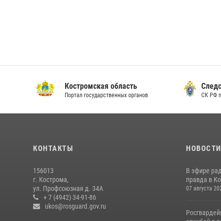
Костромская область
Следс
Портал государственных органов
СК РФ 
КОНТАКТЫ
НОВОСТ
156013
В эфире ра
г. Кострома,
правда в Ко
ул. Профсоюзная д. 34А
07 августа 20
+ 7 (4942) 34-91-86
ukos@rosguard.gov.ru
Росгвардей