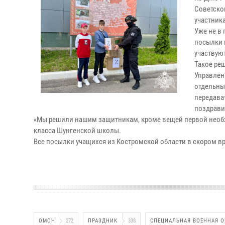
Советско
участник
Уже не в
посылки 
участвую
Такое ре
Управлен
отдельным
передава
поздрави
«Мы решили нашим защитникам, кроме вещей первой необход
класса Шунгенской школы.
Все посылки учащихся из Костромской области в скором в
ОМОН
272
ПРАЗДНИК
338
СПЕЦИАЛЬНАЯ ВОЕННАЯ О