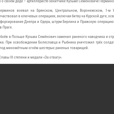
л о своем деде – артиллеристе-зенитчике Кузьме Семёновиче Пермино
Перминов воевал на Брянском, Центральном, Воронежском, 1-м 
 участвовал в ключевых операциях, включая битву на Курской дуге, о
 форсирование Днепра и Одера, штурм Берлина и Пражскую операцию
в Праге.
 боёв в Польше Кузьма Семёнович заменил раненого наводчика и от
ка. При освобождении Болеславца и Рыбника уничтожил трёх солдат
 под миномётным огнём шестерых раненых товарищей.
авы III степени и медали «За отвагу».