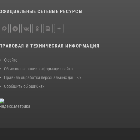
последнюю неделю в Костроме
ОФИЦИАЛЬНЫЕ СЕТЕВЫЕ РЕСУРСЫ
14 июля 2026, 06:44
Приглашаем молодежь Костромской области
получить образование в ВУЗах Росгвардии
09 июля 2026, 05:58
ПРАВОВАЯ И ТЕХНИЧЕСКАЯ ИНФОРМАЦИЯ
О сайте
Об использовании информации сайта
Правила обработки персональных данных
Сообщить об ошибках