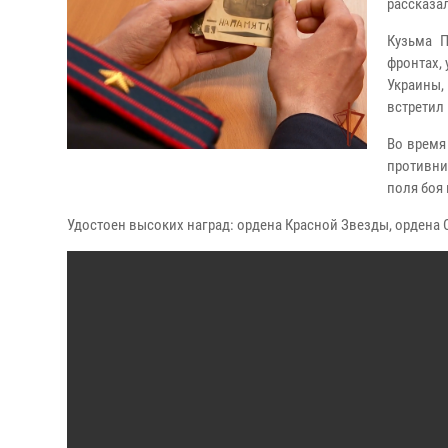
рассказа
Кузьма 
фронтах,
Украины,
встретил 
Во время
противни
поля боя
Удостоен высоких наград: ордена Красной Звезды, ордена Сл