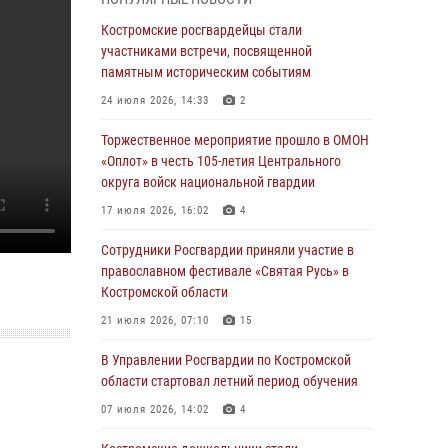
Росгвардейцы знакомят костромичей со
службой в ведомстве
Костромские росгвардейцы стали
участниками встречи, посвященной
31 июля 2026, 06:48
1
памятным историческим событиям
Костромские дошкольники стали
24 июля 2026, 14:33
2
участниками уроков безопасности,
организованных военнослужащими и
Торжественное мероприятие прошло в ОМОН
сотрудниками Управления Росгвардии
«Оплот» в честь 105-летия Центрального
округа войск национальной гвардии
30 июля 2026, 10:39
9
17 июля 2026, 16:02
4
Костромичи активно используют портал
«Единых государственных услуг» для
Сотрудники Росгвардии приняли участие в
получения услуг по линии Росгвардии
православном фестивале «Святая Русь» в
Костромской области
29 июля 2026, 06:26
1
21 июля 2026, 07:10
15
Cотрудники Росгвардии и их семьи приняли
участие в богослужении в честь князя
В Управлении Росгвардии по Костромской
Владимира в Костроме
области стартовал летний период обучения
28 июля 2026, 06:14
2
07 июля 2026, 14:02
4
Более пятидесяти поступивших сигналов