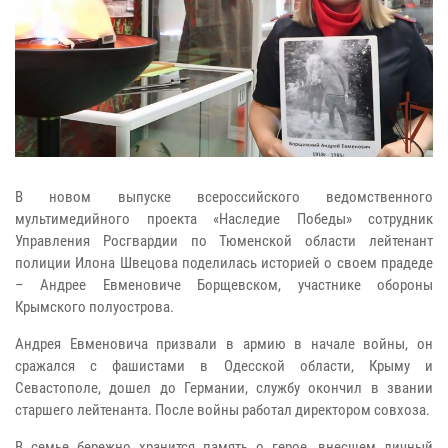
В новом выпуске всероссийского ведомственного
мультимедийного проекта «Наследие Победы» сотрудник
Управления Росгвардии по Тюменской области лейтенант
полиции Илона Швецова поделилась историей о своем прадеде
– Андрее Евменовиче Борщевском, участнике обороны
Крымского полуострова.
Андрея Евменовича призвали в армию в начале войны, он
сражался с фашистами в Одесской области, Крыму и
Севастополе, дошел до Германии, службу окончил в звании
старшего лейтенанта. После войны работал директором совхоза.
В семье бережно хранится память о герое, внесшем личный