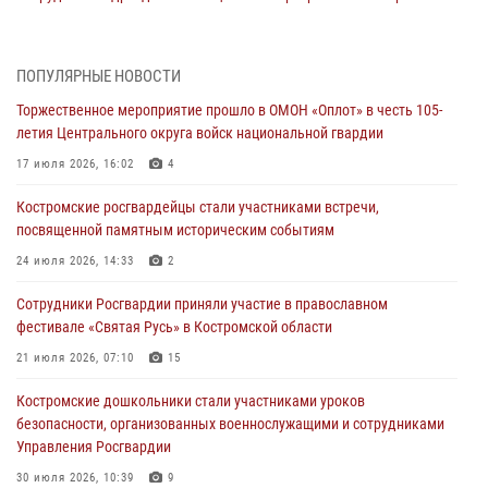
провели более двух тысяч проверок у костромских владельцев
гражданского оружия
06 августа 2026, 07:50
ПОПУЛЯРНЫЕ НОВОСТИ
Торжественное мероприятие прошло в ОМОН «Оплот» в честь 105-
В Костромской области продолжается проведение акции «Каникулы
летия Центрального округа войск национальной гвардии
с Росгвардией»
17 июля 2026, 16:02
4
05 августа 2026, 12:04
9
Костромские росгвардейцы стали участниками встречи,
В Росгвардии по Костромской области проходят мероприятия,
посвященной памятным историческим событиям
посвященные 108-й годовщине со дня рождения генерала армии
Ивана Кирилловича Яковлева
24 июля 2026, 14:33
2
04 августа 2026, 11:35
Сотрудники Росгвардии приняли участие в православном
фестивале «Святая Русь» в Костромской области
Состоялась рабочая встреча директора Росгвардии Героя России
генерала армии Виктора Золотова с заместителем полномочного
21 июля 2026, 07:10
15
представителя Президента Российской Федерации в Северо-
Кавказском федеральном округе Виталием Кузнецовым
Костромские дошкольники стали участниками уроков
безопасности, организованных военнослужащими и сотрудниками
31 июля 2026, 07:08
4
Управления Росгвардии
Росгвардейцы знакомят костромичей со службой в ведомстве
30 июля 2026, 10:39
9