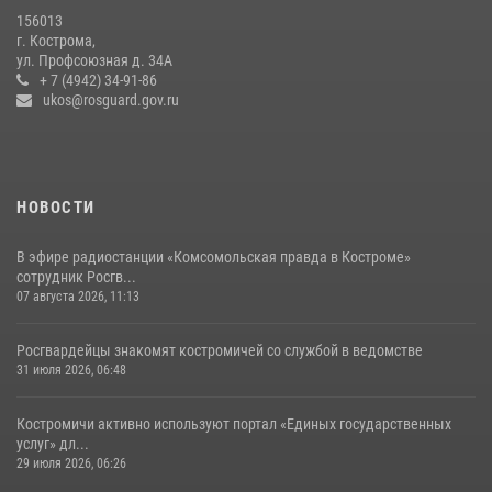
04 августа 2026, 11:35
156013
г. Кострома,
Росгвардейцы знакомят костромичей со службой в ведомстве
ул. Профсоюзная д. 34А
+ 7 (4942) 34-91-86
31 июля 2026, 06:48
1
ukos@rosguard.gov.ru
НОВОСТИ
В эфире радиостанции «Комсомольская правда в Костроме»
сотрудник Росгв...
07 августа 2026, 11:13
Росгвардейцы знакомят костромичей со службой в ведомстве
31 июля 2026, 06:48
Костромичи активно используют портал «Единых государственных
услуг» дл...
29 июля 2026, 06:26