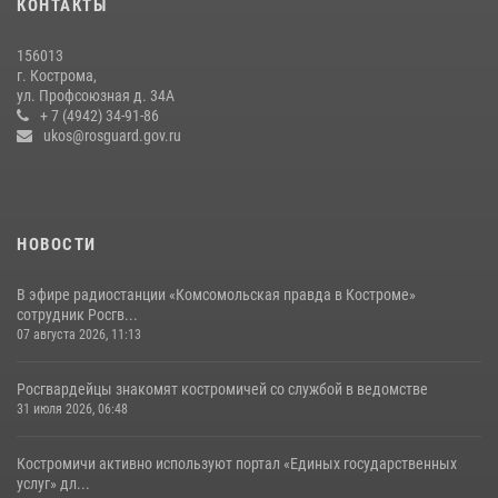
КОНТАКТЫ
07 августа 2026, 14:39
4
156013
Росгвардейцы знакомят костромичей со службой в ведомстве
г. Кострома,
ул. Профсоюзная д. 34А
31 июля 2026, 06:48
1
+ 7 (4942) 34-91-86
ukos@rosguard.gov.ru
НОВОСТИ
В эфире радиостанции «Комсомольская правда в Костроме»
сотрудник Росгв...
07 августа 2026, 11:13
Росгвардейцы знакомят костромичей со службой в ведомстве
31 июля 2026, 06:48
Костромичи активно используют портал «Единых государственных
услуг» дл...