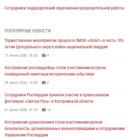
Сотрудники подразделений лицензионно-разрешительной работы
провели более двух тысяч проверок у костромских владельцев
гражданского оружия
06 августа 2026, 07:50
ПОПУЛЯРНЫЕ НОВОСТИ
Торжественное мероприятие прошло в ОМОН «Оплот» в честь 105-
В Костромской области продолжается проведение акции «Каникулы
летия Центрального округа войск национальной гвардии
с Росгвардией»
17 июля 2026, 16:02
4
05 августа 2026, 12:04
9
Костромские росгвардейцы стали участниками встречи,
В Росгвардии по Костромской области проходят мероприятия,
посвященной памятным историческим событиям
посвященные 108-й годовщине со дня рождения генерала армии
Ивана Кирилловича Яковлева
24 июля 2026, 14:33
2
04 августа 2026, 11:35
Сотрудники Росгвардии приняли участие в православном
фестивале «Святая Русь» в Костромской области
Состоялась рабочая встреча директора Росгвардии Героя России
генерала армии Виктора Золотова с заместителем полномочного
21 июля 2026, 07:10
15
представителя Президента Российской Федерации в Северо-
Кавказском федеральном округе Виталием Кузнецовым
Костромские дошкольники стали участниками уроков
безопасности, организованных военнослужащими и сотрудниками
31 июля 2026, 07:08
4
Управления Росгвардии