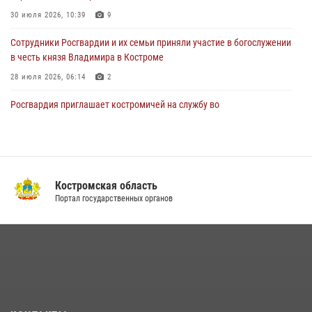
Росгвардейцы знакомят костромичей со службой в ведомстве
30 июля 2026, 10:39
9
31 июля 2026, 06:48
1
Cотрудники Росгвардии и их семьи приняли участие в богослужении
в честь князя Владимира в Костроме
28 июля 2026, 06:14
2
Росгвардия приглашает костромичей на службу во
вневедомственную охрану
14 июля 2026, 07:40
В Росгвардии по Костромской области проходят мероприятия,
посвященные 108-й годовщине со дня рождения генерала армии
Костромская область
Ивана Кирилловича Яковлева
Портал государственных органов
04 августа 2026, 11:35
13 правонарушений пресекли сотрудники вневедомственной
охраны Росгвардии за последнюю неделю в Костроме
14 июля 2026, 06:44
Росгвардеец занесен на Доску почёта в Костроме