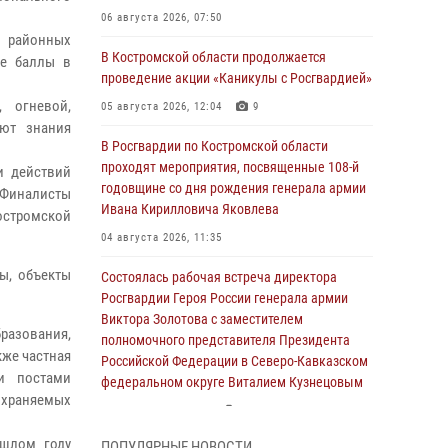
06 августа 2026, 07:50
и районных
В Костромской области продолжается
ие баллы в
проведение акции «Каникулы с Росгвардией»
 огневой,
05 августа 2026, 12:04
9
уют знания
В Росгвардии по Костромской области
проходят мероприятия, посвященные 108-й
и действий
годовщине со дня рождения генерала армии
 Финалисты
Ивана Кирилловича Яковлева
остромской
04 августа 2026, 11:35
ы, объекты
Состоялась рабочая встреча директора
Росгвардии Героя России генерала армии
Виктора Золотова с заместителем
разования,
полномочного представителя Президента
кже частная
Российской Федерации в Северо-Кавказском
и постами
федеральном округе Виталием Кузнецовым
охраняемых
31 июля 2026, 07:08
4
ошлом году
ПОПУЛЯРНЫЕ НОВОСТИ