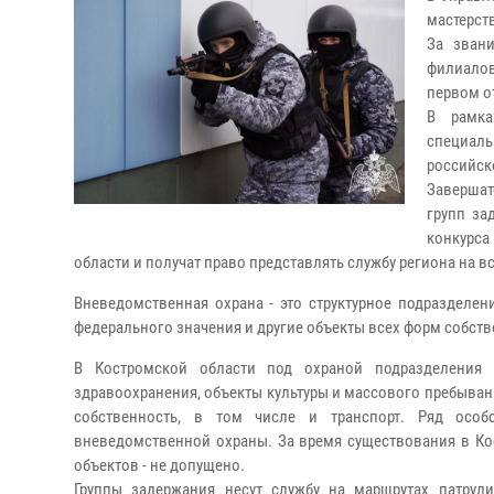
мастерст
За зван
филиало
первом о
В рамка
специаль
российск
Заверша
групп за
конкурса
области и получат право представлять службу региона на в
Вневедомственная охрана - это структурное подразделе
федерального значения и другие объекты всех форм собств
В Костромской области под охраной подразделения 
здравоохранения, объекты культуры и массового пребывани
собственность, в том числе и транспорт. Ряд особ
вневедомственной охраны. За время существования в Ко
объектов - не допущено.
Группы задержания несут службу на маршрутах патрул