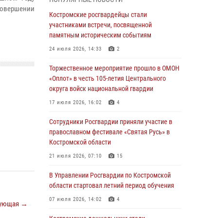
Росгвардейцы знакомят костромичей со
совершении
службой в ведомстве
Костромские росгвардейцы стали
участниками встречи, посвященной
31 июля 2026, 06:48
1
памятным историческим событиям
Костромские дошкольники стали
24 июля 2026, 14:33
2
участниками уроков безопасности,
организованных военнослужащими и
Торжественное мероприятие прошло в ОМОН
сотрудниками Управления Росгвардии
«Оплот» в честь 105-летия Центрального
округа войск национальной гвардии
30 июля 2026, 10:39
9
17 июля 2026, 16:02
4
Костромичи активно используют портал
«Единых государственных услуг» для
Сотрудники Росгвардии приняли участие в
получения услуг по линии Росгвардии
православном фестивале «Святая Русь» в
Костромской области
29 июля 2026, 06:26
1
21 июля 2026, 07:10
15
Cотрудники Росгвардии и их семьи приняли
участие в богослужении в честь князя
В Управлении Росгвардии по Костромской
Владимира в Костроме
области стартовал летний период обучения
28 июля 2026, 06:14
2
07 июля 2026, 14:02
4
ующая →
Более пятидесяти поступивших сигналов