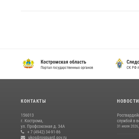
Костромская область
Следс
Портал государственных органов
СК РФ 
КОНТАКТЫ
НОВОСТ
156013
Росгвардей
г. Кострома,
службой в 
ул. Профсоюзная д. 34А
31 июля 2026,
+ 7 (4942) 34-91-86
ukos@rosguard.gov.ru