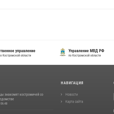
твенное управление
Управление МВД РФ
по Костромской области
по Костромской области
И
НАВИГАЦИЯ
цы знакомят костромичей со
Новости
ведомстве
Карта сайта
 06:48