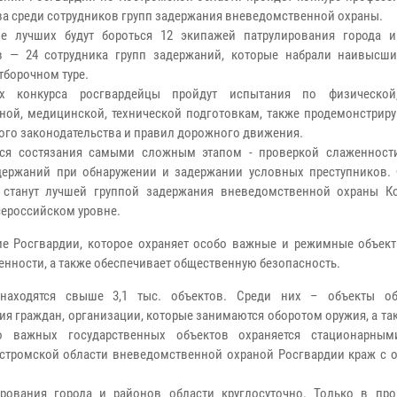
ва среди сотрудников групп задержания вневедомственной охраны.
ие лучших будут бороться 12 экипажей патрулирования города 
в — 24 сотрудника групп задержаний, которые набрали наивысш
тборочном туре.
х конкурса росгвардейцы пройдут испытания по физической,
ной, медицинской, технической подготовкам, также продемонстрир
ого законодательства и правил дорожного движения.
тся состязания самыми сложным этапом - проверкой слаженност
держаний при обнаружении и задержании условных преступников.
 станут лучшей группой задержания вневедомственной охраны К
сероссийском уровне.
ние Росгвардии, которое охраняет особо важные и режимные объект
енности, а также обеспечивает общественную безопасность.
находятся свыше 3,1 тыс. объектов. Среди них – объекты об
я граждан, организации, которые занимаются оборотом оружия, а та
о важных государственных объектов охраняется стационарным
стромской области вневедомственной охраной Росгвардии краж с 
ирования города и районов области круглосуточно. Только в пр