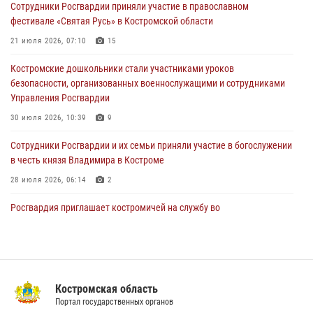
Сотрудники Росгвардии приняли участие в православном
фестивале «Святая Русь» в Костромской области
Состоялась рабочая встреча директора Росгвардии Героя России
генерала армии Виктора Золотова с заместителем полномочного
21 июля 2026, 07:10
15
представителя Президента Российской Федерации в Северо-
Кавказском федеральном округе Виталием Кузнецовым
Костромские дошкольники стали участниками уроков
безопасности, организованных военнослужащими и сотрудниками
31 июля 2026, 07:08
4
Управления Росгвардии
Росгвардейцы знакомят костромичей со службой в ведомстве
30 июля 2026, 10:39
9
31 июля 2026, 06:48
1
Cотрудники Росгвардии и их семьи приняли участие в богослужении
в честь князя Владимира в Костроме
28 июля 2026, 06:14
2
Росгвардия приглашает костромичей на службу во
вневедомственную охрану
14 июля 2026, 07:40
13 правонарушений пресекли сотрудники вневедомственной
охраны Росгвардии за последнюю неделю в Костроме
Костромская область
Портал государственных органов
14 июля 2026, 06:44