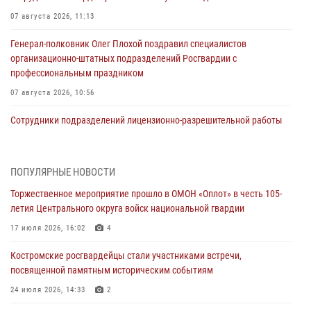
07 августа 2026, 11:13
Генерал-полковник Олег Плохой поздравил специалистов
организационно-штатных подразделений Росгвардии с
профессиональным праздником
07 августа 2026, 10:56
Сотрудники подразделений лицензионно-разрешительной работы
провели более двух тысяч проверок у костромских владельцев
гражданского оружия
06 августа 2026, 07:50
ПОПУЛЯРНЫЕ НОВОСТИ
Торжественное мероприятие прошло в ОМОН «Оплот» в честь 105-
В Костромской области продолжается проведение акции «Каникулы
летия Центрального округа войск национальной гвардии
с Росгвардией»
17 июля 2026, 16:02
4
05 августа 2026, 12:04
9
Костромские росгвардейцы стали участниками встречи,
В Росгвардии по Костромской области проходят мероприятия,
посвященной памятным историческим событиям
посвященные 108-й годовщине со дня рождения генерала армии
Ивана Кирилловича Яковлева
24 июля 2026, 14:33
2
04 августа 2026, 11:35