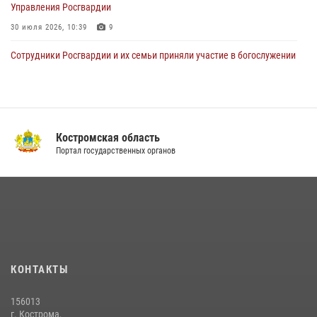
Управления Росгвардии
30 июля 2026, 10:39
9
Cотрудники Росгвардии и их семьи приняли участие в богослужении
в честь князя Владимира в Костроме
28 июля 2026, 06:14
2
Росгвардия приглашает костромичей на службу во
вневедомственную охрану
Костромская область
Портал государственных органов
14 июля 2026, 07:40
Акция "Каникулы с Росгвардией" продолжается в Костромской
области
08 июля 2026, 07:12
15
Приглашаем молодежь Костромской области получить образование
в ВУЗах Росгвардии
КОНТАКТЫ
09 июля 2026, 05:58
156013
13 правонарушений пресекли сотрудники вневедомственной
г. Кострома,