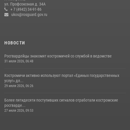
охраны Росгвардии за последнюю неделю в Костроме
ул. Профсоюзная д. 34А
+ 7 (4942) 34-91-86
14 июля 2026, 06:44
ukos@rosguard.gov.ru
НОВОСТИ
Росгвардейцы знакомят костромичей со службой в ведомстве
31 июля 2026, 06:48
Костромичи активно используют портал «Единых государственных
услуг» дл...
29 июля 2026, 06:26
Более пятидесяти поступивших сигналов отработали костромские
росгварде...
27 июля 2026, 09:53