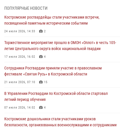
безопасности, организованных военнослужащими и сотрудниками
ПОПУЛЯРНЫЕ НОВОСТИ
Управления Росгвардии
Костромские росгвардейцы стали участниками встречи,
30 июля 2026, 10:39
9
посвященной памятным историческим событиям
Костромичи активно используют портал «Единых государственных
24 июля 2026, 14:33
2
услуг» для получения услуг по линии Росгвардии
Торжественное мероприятие прошло в ОМОН «Оплот» в честь 105-
29 июля 2026, 06:26
1
летия Центрального округа войск национальной гвардии
Cотрудники Росгвардии и их семьи приняли участие в богослужении
17 июля 2026, 16:02
4
в честь князя Владимира в Костроме
Сотрудники Росгвардии приняли участие в православном
28 июля 2026, 06:14
2
фестивале «Святая Русь» в Костромской области
Более пятидесяти поступивших сигналов отработали костромские
21 июля 2026, 07:10
15
росгвардейцы за прошедшую неделю
В Управлении Росгвардии по Костромской области стартовал
27 июля 2026, 09:53
летний период обучения
«Росгвардия. Вехи истории»: послевоенный опыт войск
07 июля 2026, 14:02
4
правопорядка за пределами СССР (видео)
Костромские дошкольники стали участниками уроков
27 июля 2026, 07:11
безопасности, организованных военнослужащими и сотрудниками