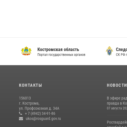
Костромская область
Следс
Портал государственных органов
СК РФ 
КОНТАКТЫ
НОВОСТ
156013
В эфире ра
г. Кострома,
правда в Ко
ул. Профсоюзная д. 34А
07 августа 20
+ 7 (4942) 34-91-86
ukos@rosguard.gov.ru
Росгвардей