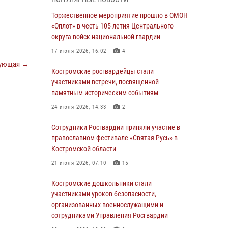
В Росгвардии по Костромской области
Торжественное мероприятие прошло в ОМОН
проходят мероприятия, посвященные 108-й
«Оплот» в честь 105-летия Центрального
годовщине со дня рождения генерала армии
округа войск национальной гвардии
Ивана Кирилловича Яковлева
17 июля 2026, 16:02
4
04 августа 2026, 11:35
ующая →
Костромские росгвардейцы стали
Состоялась рабочая встреча директора
участниками встречи, посвященной
Росгвардии Героя России генерала армии
памятным историческим событиям
Виктора Золотова с заместителем
24 июля 2026, 14:33
2
полномочного представителя Президента
Российской Федерации в Северо-Кавказском
Сотрудники Росгвардии приняли участие в
федеральном округе Виталием Кузнецовым
православном фестивале «Святая Русь» в
Костромской области
31 июля 2026, 07:08
4
21 июля 2026, 07:10
15
Росгвардейцы знакомят костромичей со
службой в ведомстве
Костромские дошкольники стали
участниками уроков безопасности,
31 июля 2026, 06:48
1
организованных военнослужащими и
Костромские дошкольники стали
сотрудниками Управления Росгвардии
участниками уроков безопасности,