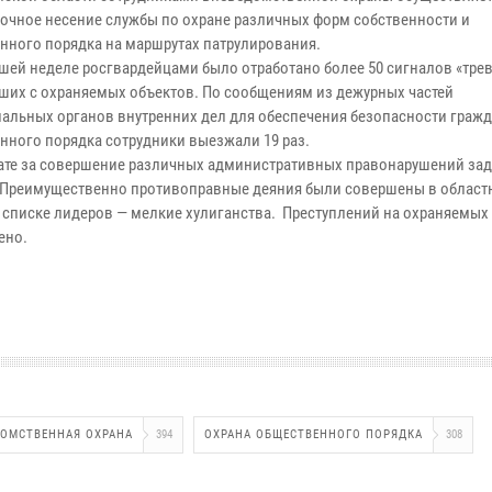
точное несение службы по охране различных форм собственности и
нного порядка на маршрутах патрулирования.
шей неделе росгвардейцами было отработано более 50 сигналов «трев
ших с охраняемых объектов. По сообщениям из дежурных частей
иальных органов внутренних дел для обеспечения безопасности гражд
нного порядка сотрудники выезжали 19 раз.
тате за совершение различных административных правонарушений за
 Преимущественно противоправные деяния были совершены в облас
в списке лидеров — мелкие хулиганства. Преступлений на охраняемых
ено.
ДОМСТВЕННАЯ ОХРАНА
394
ОХРАНА ОБЩЕСТВЕННОГО ПОРЯДКА
308