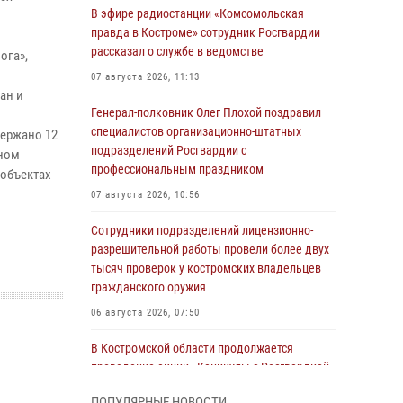
В эфире радиостанции «Комсомольская
правда в Костроме» сотрудник Росгвардии
рассказал о службе в ведомстве
ога»,
07 августа 2026, 11:13
ан и
Генерал-полковник Олег Плохой поздравил
специалистов организационно-штатных
держано 12
подразделений Росгвардии с
тном
профессиональным праздником
 объектах
07 августа 2026, 10:56
Сотрудники подразделений лицензионно-
разрешительной работы провели более двух
тысяч проверок у костромских владельцев
гражданского оружия
06 августа 2026, 07:50
В Костромской области продолжается
проведение акции «Каникулы с Росгвардией»
05 августа 2026, 12:04
9
ПОПУЛЯРНЫЕ НОВОСТИ