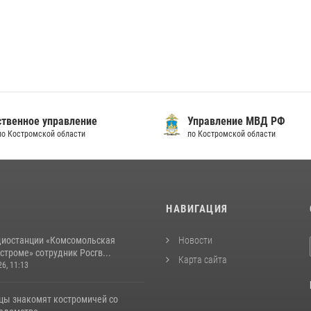
твенное управление
Управление МВД РФ
по Костромской области
по Костромской области
И
НАВИГАЦИЯ
диостанции «Комсомольская
Новости
строме» сотрудник Росгв...
Карта сайта
26, 11:13
цы знакомят костромичей со