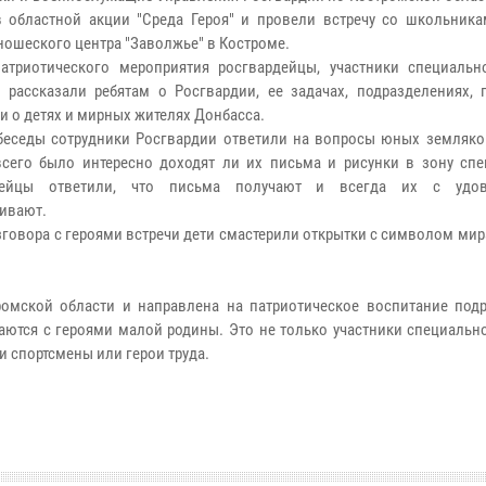
в областной акции "Среда Героя" и провели встречу со школьника
ношеского центра "Заволжье" в Костроме.
атриотического мероприятия росгвардейцы, участники специальн
 рассказали ребятам о Росгвардии, ее задачах, подразделениях, 
и о детях и мирных жителях Донбасса.
беседы сотрудники Росгвардии ответили на вопросы юных земляко
сего было интересно доходят ли их письма и рисунки в зону спе
дейцы ответили, что письма получают и всегда их с удов
ивают.
зговора с героями встречи дети смастерили открытки с символом мира
тромской области и направлена на патриотическое воспитание под
чаются с героями малой родины. Это не только участники специаль
и спортсмены или герои труда.