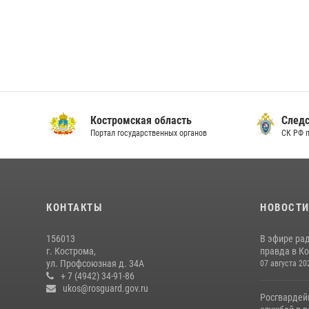
Костромская область
Следс
Портал государственных органов
СК РФ 
КОНТАКТЫ
НОВОСТ
156013
В эфире ра
г. Кострома,
правда в Ко
ул. Профсоюзная д. 34А
07 августа 20
+ 7 (4942) 34-91-86
ukos@rosguard.gov.ru
Росгвардей