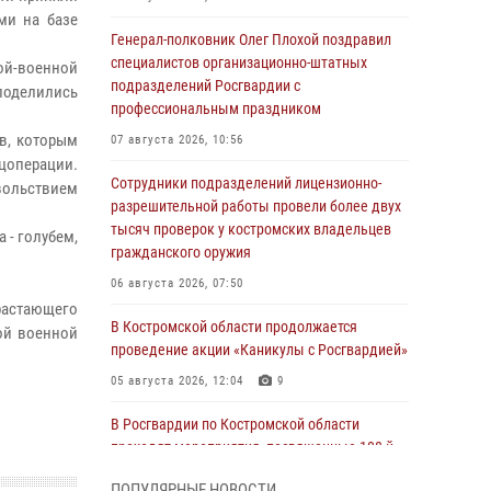
ми на базе
Генерал-полковник Олег Плохой поздравил
специалистов организационно-штатных
ой-военной
подразделений Росгвардии с
поделились
профессиональным праздником
в, которым
07 августа 2026, 10:56
цоперации.
Сотрудники подразделений лицензионно-
ольствием
разрешительной работы провели более двух
тысяч проверок у костромских владельцев
 - голубем,
гражданского оружия
06 августа 2026, 07:50
растающего
В Костромской области продолжается
ной военной
проведение акции «Каникулы с Росгвардией»
05 августа 2026, 12:04
9
В Росгвардии по Костромской области
проходят мероприятия, посвященные 108-й
годовщине со дня рождения генерала армии
ПОПУЛЯРНЫЕ НОВОСТИ