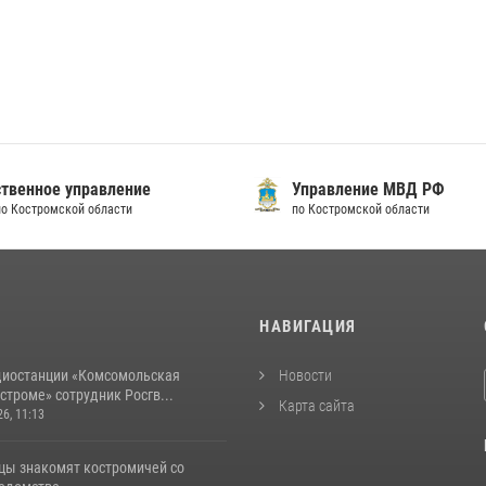
твенное управление
Управление МВД РФ
по Костромской области
по Костромской области
И
НАВИГАЦИЯ
диостанции «Комсомольская
Новости
строме» сотрудник Росгв...
Карта сайта
26, 11:13
цы знакомят костромичей со