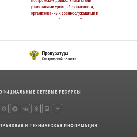
Костромские дошкольники стали
Костромичи активно используют портал
участниками уроков безопасности,
«Единых государственных услуг» для
организованных военнослужащими и
получения услуг по линии Росгвардии
сотрудниками Управления Росгвардии
29 июля 2026, 06:26
1
30 июля 2026, 10:39
9
Cотрудники Росгвардии и их семьи приняли
Cотрудники Росгвардии и их семьи приняли
участие в богослужении в честь князя
участие в богослужении в честь князя
Владимира в Костроме
Прокуратура
Владимира в Костроме
Костромской области
28 июля 2026, 06:14
2
28 июля 2026, 06:14
2
Росгвардия приглашает костромичей на
службу во вневедомственную охрану
14 июля 2026, 07:40
ОФИЦИАЛЬНЫЕ СЕТЕВЫЕ РЕСУРСЫ
Акция "Каникулы с Росгвардией"
продолжается в Костромской области
08 июля 2026, 07:12
15
ПРАВОВАЯ И ТЕХНИЧЕСКАЯ ИНФОРМАЦИЯ
13 правонарушений пресекли сотрудники
вневедомственной охраны Росгвардии за