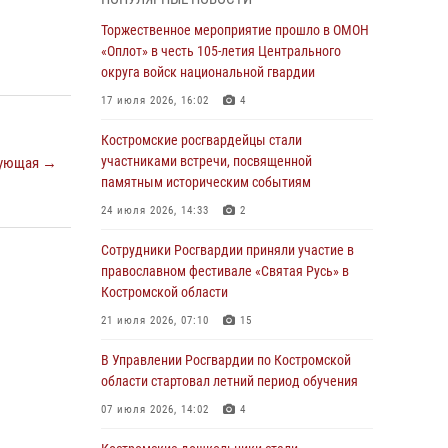
Ивана Кирилловича Яковлева
Торжественное мероприятие прошло в ОМОН
04 августа 2026, 11:35
«Оплот» в честь 105-летия Центрального
Состоялась рабочая встреча директора
округа войск национальной гвардии
Росгвардии Героя России генерала армии
17 июля 2026, 16:02
4
Виктора Золотова с заместителем
полномочного представителя Президента
Костромские росгвардейцы стали
Российской Федерации в Северо-Кавказском
участниками встречи, посвященной
ующая →
федеральном округе Виталием Кузнецовым
памятным историческим событиям
31 июля 2026, 07:08
4
24 июля 2026, 14:33
2
Росгвардейцы знакомят костромичей со
Сотрудники Росгвардии приняли участие в
службой в ведомстве
православном фестивале «Святая Русь» в
Костромской области
31 июля 2026, 06:48
1
21 июля 2026, 07:10
15
Костромские дошкольники стали
участниками уроков безопасности,
В Управлении Росгвардии по Костромской
организованных военнослужащими и
области стартовал летний период обучения
сотрудниками Управления Росгвардии
07 июля 2026, 14:02
4
30 июля 2026, 10:39
9