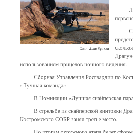
Л
первен
С
предсто
скольз
Фото:
Анна Куцева
Драгун
использованием прицелов ночного видения.
Сборная Управления Росгвардии по Кост
«Лучшая команда».
В Номинации «Лучшая снайперская пара
В стрельбе из снайперской винтовки Др
Костромского СОБР занял третье место.
По итогам окружного этапа будет сформ