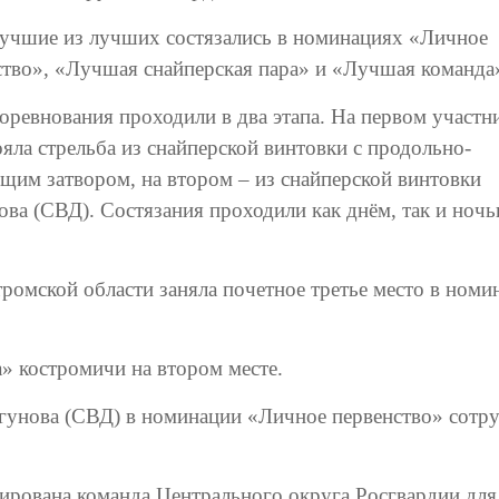
учшие из лучших состязались в номинациях «Личное
ство», «Лучшая снайперская пара» и «Лучшая команда
оревнования проходили в два этапа. На первом участн
яла стрельба из снайперской винтовки с продольно-
ящим затвором, на втором – из снайперской винтовки
ова (СВД). Состязания проходили как днём, так и ночь
ромской области заняла почетное третье место в номи
» костромичи на втором месте.
агунова (СВД) в номинации «Личное первенство» сотр
ирована команда Центрального округа Росгвардии для