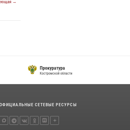
ующая →
09 июля 2026, 05:58
13 правонарушений пресекли сотрудники
вневедомственной охраны Росгвардии за
последнюю неделю в Костроме
14 июля 2026, 06:44
Прокуратура
Костромской области
ОФИЦИАЛЬНЫЕ СЕТЕВЫЕ РЕСУРСЫ