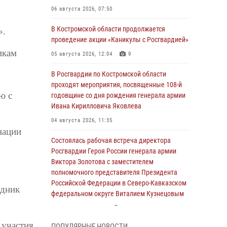
06 августа 2026, 07:50
В Костромской области продолжается
».
проведение акции «Каникулы с Росгвардией»
икам
05 августа 2026, 12:04
9
В Росгвардии по Костромской области
проходят мероприятия, посвященные 108-й
ю с
годовщине со дня рождения генерала армии
Ивана Кирилловича Яковлева
04 августа 2026, 11:35
нации
Состоялась рабочая встреча директора
Росгвардии Героя России генерала армии
Виктора Золотова с заместителем
полномочного представителя Президента
Российской Федерации в Северо-Кавказском
удник
федеральном округе Виталием Кузнецовым
31 июля 2026, 07:08
4
 участия
ПОПУЛЯРНЫЕ НОВОСТИ