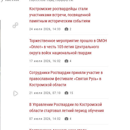
Росгвардейцы знакомят костромичей со
службой в ведомстве
Костромские росгвардейцы стали
участниками встречи, посвященной
31 июля 2026, 06:48
1
памятным историческим событиям
Костромские дошкольники стали
24 июля 2026, 14:33
2
участниками уроков безопасности,
организованных военнослужащими и
Торжественное мероприятие прошло в ОМОН
сотрудниками Управления Росгвардии
«Оплот» в честь 105-летия Центрального
округа войск национальной гвардии
30 июля 2026, 10:39
9
17 июля 2026, 16:02
4
Костромичи активно используют портал
«Единых государственных услуг» для
Сотрудники Росгвардии приняли участие в
получения услуг по линии Росгвардии
православном фестивале «Святая Русь» в
Костромской области
29 июля 2026, 06:26
1
21 июля 2026, 07:10
15
Cотрудники Росгвардии и их семьи приняли
участие в богослужении в честь князя
В Управлении Росгвардии по Костромской
Владимира в Костроме
области стартовал летний период обучения
28 июля 2026, 06:14
2
07 июля 2026, 14:02
4
Более пятидесяти поступивших сигналов