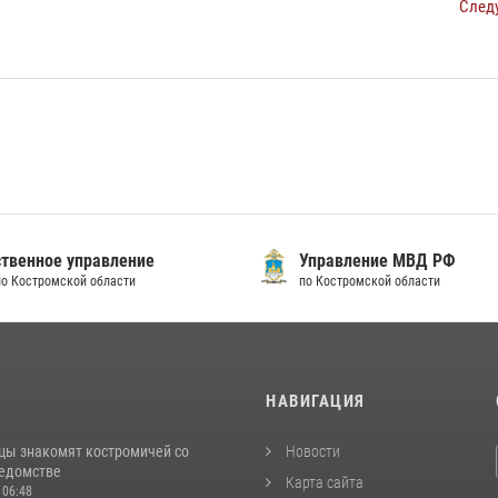
След
твенное управление
Управление МВД РФ
по Костромской области
по Костромской области
И
НАВИГАЦИЯ
цы знакомят костромичей со
Новости
ведомстве
Карта сайта
 06:48