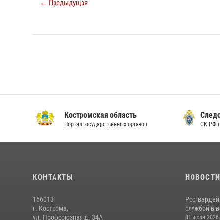
← Предыдущая
Костромская область
Следс
Портал государственных органов
СК РФ 
КОНТАКТЫ
НОВОСТ
156013
Росгвардей
г. Кострома,
службой в 
ул. Профсоюзная д. 34А
31 июля 2026,