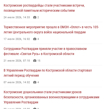
Костромские росгвардейцы стали участниками встречи,
31 июля 2026, 06:48
1
посвященной памятным историческим событиям
Костромские дошкольники стали участниками уроков
24 июля 2026, 14:33
2
безопасности, организованных военнослужащими и сотрудниками
Управления Росгвардии
Торжественное мероприятие прошло в ОМОН «Оплот» в честь 105-
летия Центрального округа войск национальной гвардии
30 июля 2026, 10:39
9
17 июля 2026, 16:02
4
Костромичи активно используют портал «Единых государственных
услуг» для получения услуг по линии Росгвардии
Сотрудники Росгвардии приняли участие в православном
фестивале «Святая Русь» в Костромской области
29 июля 2026, 06:26
1
21 июля 2026, 07:10
15
Cотрудники Росгвардии и их семьи приняли участие в богослужении
в честь князя Владимира в Костроме
В Управлении Росгвардии по Костромской области стартовал
летний период обучения
28 июля 2026, 06:14
2
07 июля 2026, 14:02
4
Более пятидесяти поступивших сигналов отработали костромские
росгвардейцы за прошедшую неделю
Костромские дошкольники стали участниками уроков
безопасности, организованных военнослужащими и сотрудниками
27 июля 2026, 09:53
Управления Росгвардии