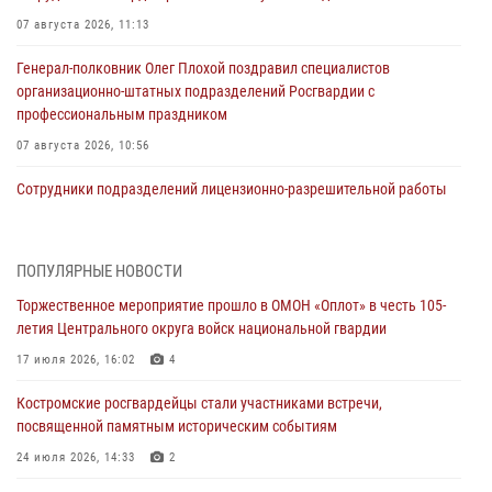
07 августа 2026, 11:13
Генерал-полковник Олег Плохой поздравил специалистов
организационно-штатных подразделений Росгвардии с
профессиональным праздником
07 августа 2026, 10:56
Сотрудники подразделений лицензионно-разрешительной работы
провели более двух тысяч проверок у костромских владельцев
гражданского оружия
06 августа 2026, 07:50
ПОПУЛЯРНЫЕ НОВОСТИ
Торжественное мероприятие прошло в ОМОН «Оплот» в честь 105-
В Костромской области продолжается проведение акции «Каникулы
летия Центрального округа войск национальной гвардии
с Росгвардией»
17 июля 2026, 16:02
4
05 августа 2026, 12:04
9
Костромские росгвардейцы стали участниками встречи,
В Росгвардии по Костромской области проходят мероприятия,
посвященной памятным историческим событиям
посвященные 108-й годовщине со дня рождения генерала армии
Ивана Кирилловича Яковлева
24 июля 2026, 14:33
2
04 августа 2026, 11:35