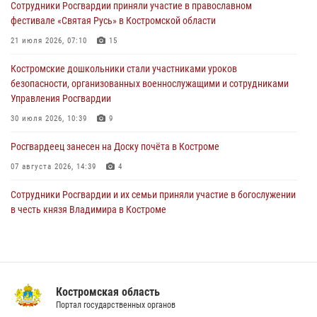
Сотрудники Росгвардии приняли участие в православном
фестивале «Святая Русь» в Костромской области
Состоялась рабочая встреча директора Росгвардии Героя России
генерала армии Виктора Золотова с заместителем полномочного
21 июля 2026, 07:10
15
представителя Президента Российской Федерации в Северо-
Кавказском федеральном округе Виталием Кузнецовым
Костромские дошкольники стали участниками уроков
безопасности, организованных военнослужащими и сотрудниками
31 июля 2026, 07:08
4
Управления Росгвардии
Росгвардейцы знакомят костромичей со службой в ведомстве
30 июля 2026, 10:39
9
31 июля 2026, 06:48
1
Росгвардеец занесен на Доску почёта в Костроме
07 августа 2026, 14:39
4
Cотрудники Росгвардии и их семьи приняли участие в богослужении
в честь князя Владимира в Костроме
28 июля 2026, 06:14
2
Росгвардия приглашает костромичей на службу во
вневедомственную охрану
Костромская область
14 июля 2026, 07:40
Портал государственных органов