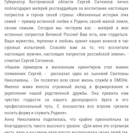
Губернатор Костромской области Сергей Ситников лично
поблагодарил матерей росгвардейцев за воспитание настоящих
патриотов и героев своей страны: «Жизненные истории этих
семей – пример истинной любви к Родине, своей малой земле,
своим семьям. Сегодня мы чествуем вас - матерей и жен
истинных патриотов Великой России! Вам есть, кем гордиться.
Ваше мужество, терпение и любовь хранит наших воинов в час
суровых испытаний. Спасибо вам за то, что воспитали
настоящих мужчин, настоящих патриотов российской земли», -
отметил Сергей Ситников.
«Нашим примером и жизненным ориентиром стал мамин
племянник Сергей, - рассказал один из сыновей Светланы
Николаевны. - Он посвятил всю свою жизнь службе в ОМОНе.
Именно мама внесла огромный вклад в формирование и
укрепление нашей родственной дружбы. Она привила нам
чувство гордости за нашего двоюродного брата и его
профессиональный путь. С юношества все втроем грезили
носить форму и служить Родине».
Анна Николаевна поделилась, что крайне признательна за
благодарность такого высокого уровня: «Для меня это огромная
честь, ведь я на самом деле просто воспитывала своих детей так,