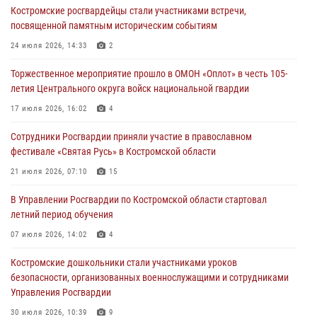
Костромские росгвардейцы стали участниками встречи,
30 июля 2026, 10:39
9
посвященной памятным историческим событиям
Костромичи активно используют портал «Единых государственных
24 июля 2026, 14:33
2
услуг» для получения услуг по линии Росгвардии
Торжественное мероприятие прошло в ОМОН «Оплот» в честь 105-
29 июля 2026, 06:26
1
летия Центрального округа войск национальной гвардии
Cотрудники Росгвардии и их семьи приняли участие в богослужении
17 июля 2026, 16:02
4
в честь князя Владимира в Костроме
Сотрудники Росгвардии приняли участие в православном
28 июля 2026, 06:14
2
фестивале «Святая Русь» в Костромской области
Более пятидесяти поступивших сигналов отработали костромские
21 июля 2026, 07:10
15
росгвардейцы за прошедшую неделю
В Управлении Росгвардии по Костромской области стартовал
27 июля 2026, 09:53
летний период обучения
«Росгвардия. Вехи истории»: послевоенный опыт войск
07 июля 2026, 14:02
4
правопорядка за пределами СССР (видео)
Костромские дошкольники стали участниками уроков
27 июля 2026, 07:11
безопасности, организованных военнослужащими и сотрудниками
Управления Росгвардии
30 июля 2026, 10:39
9