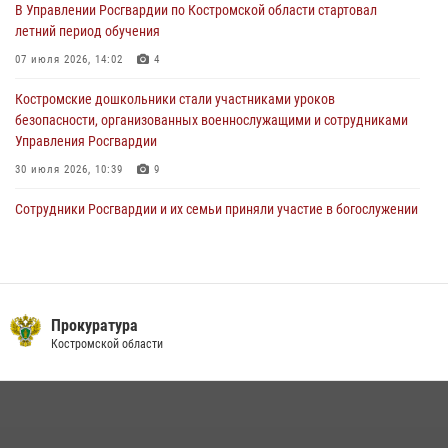
В Управлении Росгвардии по Костромской области стартовал
летний период обучения
Костромские росгвардейцы стали участниками встречи,
посвященной памятным историческим событиям
07 июля 2026, 14:02
4
24 июля 2026, 14:33
2
Костромские дошкольники стали участниками уроков
безопасности, организованных военнослужащими и сотрудниками
Управления Росгвардии
30 июля 2026, 10:39
9
Cотрудники Росгвардии и их семьи приняли участие в богослужении
в честь князя Владимира в Костроме
28 июля 2026, 06:14
2
Акция "Каникулы с Росгвардией" продолжается в Костромской
области
Прокуратура
Костромской области
08 июля 2026, 07:12
15
Росгвардия приглашает костромичей на службу во
вневедомственную охрану
14 июля 2026, 07:40