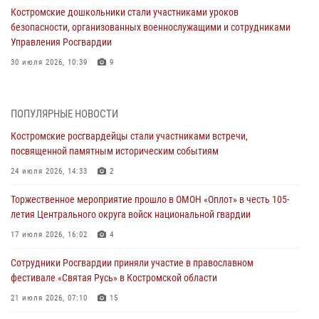
Костромские дошкольники стали участниками уроков
безопасности, организованных военнослужащими и сотрудниками
Управления Росгвардии
30 июля 2026, 10:39
9
Костромичи активно используют портал «Единых государственных
услуг» для получения услуг по линии Росгвардии
ПОПУЛЯРНЫЕ НОВОСТИ
29 июля 2026, 06:26
1
Костромские росгвардейцы стали участниками встречи,
посвященной памятным историческим событиям
Cотрудники Росгвардии и их семьи приняли участие в богослужении
в честь князя Владимира в Костроме
24 июля 2026, 14:33
2
28 июля 2026, 06:14
2
Торжественное мероприятие прошло в ОМОН «Оплот» в честь 105-
летия Центрального округа войск национальной гвардии
Более пятидесяти поступивших сигналов отработали костромские
росгвардейцы за прошедшую неделю
17 июля 2026, 16:02
4
27 июля 2026, 09:53
Сотрудники Росгвардии приняли участие в православном
фестивале «Святая Русь» в Костромской области
«Росгвардия. Вехи истории»: послевоенный опыт войск
правопорядка за пределами СССР (видео)
21 июля 2026, 07:10
15
27 июля 2026, 07:11