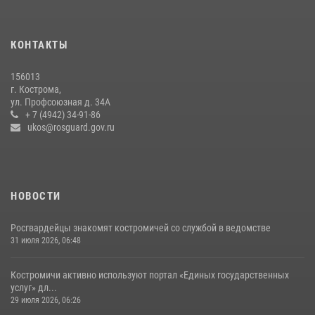
13 правонарушений пресекли сотрудники вневедомственной
охраны Росгвардии за последнюю неделю в Костроме
КОНТАКТЫ
14 июля 2026, 06:44
156013
Приглашаем молодежь Костромской области получить образование
г. Кострома,
в ВУЗах Росгвардии
ул. Профсоюзная д. 34А
+ 7 (4942) 34-91-86
09 июля 2026, 05:58
ukos@rosguard.gov.ru
НОВОСТИ
Росгвардейцы знакомят костромичей со службой в ведомстве
31 июля 2026, 06:48
Костромичи активно используют портал «Единых государственных
услуг» дл...
29 июля 2026, 06:26