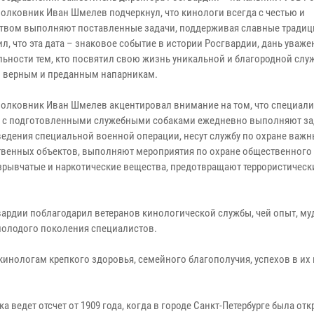
полковник Иван Шмелев подчеркнул, что кинологи всегда с честью и
твом выполняют поставленные задачи, поддерживая славные традиц
л, что эта дата – знаковое событие в истории Росгвардии, дань уваже
льности тем, кто посвятил свою жизнь уникальной и благородной служ
 верным и преданным напарникам.
полковник Иван Шмелев акцентировал внимание на том, что специали
 с подготовленными служебными собаками ежедневно выполняют за
ведения специальной военной операции, несут службу по охране важ
твенных объектов, выполняют мероприятия по охране общественного 
рывчатые и наркотические вещества, предотвращают террористически
ардии поблагодарил ветеранов кинологической службы, чей опыт, му
молодого поколения специалистов.
нологам крепкого здоровья, семейного благополучия, успехов в их
ведет отсчет от 1909 года, когда в городе Санкт-Петербурге была отк