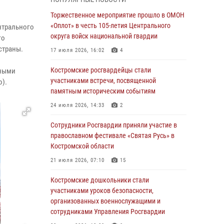
В Росгвардии по Костромской области
Торжественное мероприятие прошло в ОМОН
проходят мероприятия, посвященные 108-й
«Оплот» в честь 105-летия Центрального
нтрального
годовщине со дня рождения генерала армии
округа войск национальной гвардии
го
Ивана Кирилловича Яковлева
страны.
17 июля 2026, 16:02
4
04 августа 2026, 11:35
Костромские росгвардейцы стали
нными
Состоялась рабочая встреча директора
участниками встречи, посвященной
о).
Росгвардии Героя России генерала армии
памятным историческим событиям
Виктора Золотова с заместителем
24 июля 2026, 14:33
2
полномочного представителя Президента
Российской Федерации в Северо-Кавказском
Сотрудники Росгвардии приняли участие в
федеральном округе Виталием Кузнецовым
православном фестивале «Святая Русь» в
Костромской области
31 июля 2026, 07:08
4
21 июля 2026, 07:10
15
Росгвардейцы знакомят костромичей со
службой в ведомстве
Костромские дошкольники стали
участниками уроков безопасности,
31 июля 2026, 06:48
1
организованных военнослужащими и
Костромские дошкольники стали
сотрудниками Управления Росгвардии
участниками уроков безопасности,