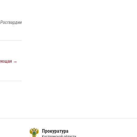
последнюю неделю в Костроме
14 июля 2026, 06:44
 Росгвардии
В Росгвардии по Костромской области
проходят мероприятия, посвященные 108-й
годовщине со дня рождения генерала армии
Ивана Кирилловича Яковлева
04 августа 2026, 11:35
ующая →
Прокуратура
Костромской области