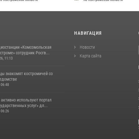
И
НАВИГАЦИЯ
диостанции «Комсомольская
Новости
строме» сотрудник Росгв...
Карта сайта
26, 11:13
цы знакомят костромичей со
ведомстве
 06:48
 активно используют портал
ударственных услуг» дл...
 06:26