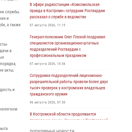
В эфире радиостанции «Комсомольская
правда в Костроме» сотрудник Росгвардии
ии службы.
рассказал о службе в ведомстве
ния и
бе, а также
07 августа 2026, 11:13
Генерал-полковник Олег Плохой поздравил
специалистов организационно-штатных
сты-
подразделений Росгвардии с
дачи в
профессиональным праздником
ных
порядка,
07 августа 2026, 10:56
е акты,
Сотрудники подразделений лицензионно-
разрешительной работы провели более двух
тысяч проверок у костромских владельцев
дрость и
гражданского оружия
06 августа 2026, 07:50
 нелегком
В Костромской области продолжается
проведение акции «Каникулы с Росгвардией»
рыта
05 августа 2026, 12:04
9
ПОПУЛЯРНЫЕ НОВОСТИ