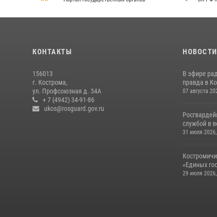
КОНТАКТЫ
НОВОСТ
156013
В эфире ра
г. Кострома,
правда в Ко
ул. Профсоюзная д. 34А
07 августа 20
+ 7 (4942) 34-91-86
ukos@rosguard.gov.ru
Росгвардей
службой в 
31 июля 2026,
Костромичи
«Единых гос
29 июля 2026,