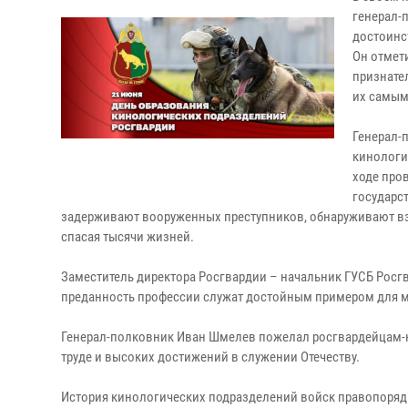
генерал-
достоинс
Он отмети
признате
их самым
Генерал-
кинологи
ходе про
государс
задерживают вооруженных преступников, обнаруживают вз
спасая тысячи жизней.
Заместитель директора Росгвардии – начальник ГУСБ Росгв
преданность профессии служат достойным примером для 
Генерал-полковник Иван Шмелев пожелал росгвардейцам-ки
труде и высоких достижений в служении Отечеству.
История кинологических подразделений войск правопорядка 