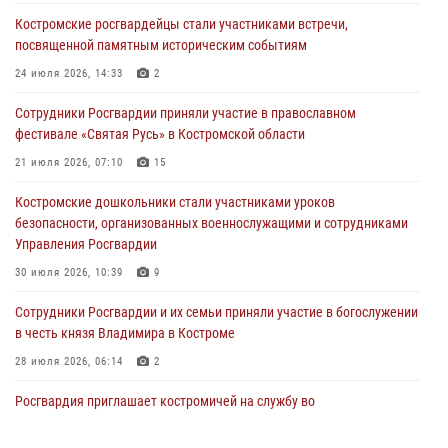
Кавказском федеральном округе Виталием Кузнецовым
Костромские росгвардейцы стали участниками встречи,
31 июля 2026, 07:08
4
посвященной памятным историческим событиям
Росгвардейцы знакомят костромичей со службой в ведомстве
24 июля 2026, 14:33
2
31 июля 2026, 06:48
1
Сотрудники Росгвардии приняли участие в православном
фестивале «Святая Русь» в Костромской области
Костромские дошкольники стали участниками уроков
безопасности, организованных военнослужащими и сотрудниками
21 июля 2026, 07:10
15
Управления Росгвардии
Костромские дошкольники стали участниками уроков
30 июля 2026, 10:39
9
безопасности, организованных военнослужащими и сотрудниками
Управления Росгвардии
Костромичи активно используют портал «Единых государственных
услуг» для получения услуг по линии Росгвардии
30 июля 2026, 10:39
9
29 июля 2026, 06:26
1
Cотрудники Росгвардии и их семьи приняли участие в богослужении
в честь князя Владимира в Костроме
28 июля 2026, 06:14
2
Росгвардия приглашает костромичей на службу во
вневедомственную охрану