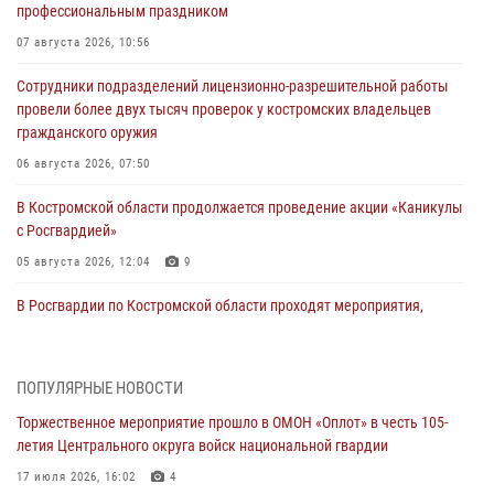
профессиональным праздником
07 августа 2026, 10:56
Сотрудники подразделений лицензионно-разрешительной работы
провели более двух тысяч проверок у костромских владельцев
гражданского оружия
06 августа 2026, 07:50
В Костромской области продолжается проведение акции «Каникулы
с Росгвардией»
05 августа 2026, 12:04
9
В Росгвардии по Костромской области проходят мероприятия,
посвященные 108-й годовщине со дня рождения генерала армии
Ивана Кирилловича Яковлева
04 августа 2026, 11:35
ПОПУЛЯРНЫЕ НОВОСТИ
Торжественное мероприятие прошло в ОМОН «Оплот» в честь 105-
Состоялась рабочая встреча директора Росгвардии Героя России
летия Центрального округа войск национальной гвардии
генерала армии Виктора Золотова с заместителем полномочного
представителя Президента Российской Федерации в Северо-
17 июля 2026, 16:02
4