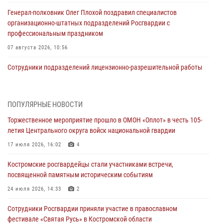
Генерал-полковник Олег Плохой поздравил специалистов
организационно-штатных подразделений Росгвардии с
профессиональным праздником
07 августа 2026, 10:56
Сотрудники подразделений лицензионно-разрешительной работы
провели более двух тысяч проверок у костромских владельцев
гражданского оружия
06 августа 2026, 07:50
ПОПУЛЯРНЫЕ НОВОСТИ
Торжественное мероприятие прошло в ОМОН «Оплот» в честь 105-
В Костромской области продолжается проведение акции «Каникулы
летия Центрального округа войск национальной гвардии
с Росгвардией»
17 июля 2026, 16:02
4
05 августа 2026, 12:04
9
Костромские росгвардейцы стали участниками встречи,
В Росгвардии по Костромской области проходят мероприятия,
посвященной памятным историческим событиям
посвященные 108-й годовщине со дня рождения генерала армии
Ивана Кирилловича Яковлева
24 июля 2026, 14:33
2
04 августа 2026, 11:35
Сотрудники Росгвардии приняли участие в православном
фестивале «Святая Русь» в Костромской области
Состоялась рабочая встреча директора Росгвардии Героя России