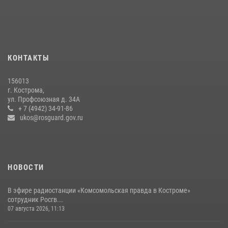
в ВУЗах Росгвардии
09 июля 2026, 05:58
В Росгвардии по Костромской области проходят мероприятия,
посвященные 108-й годовщине со дня рождения генерала армии
КОНТАКТЫ
Ивана Кирилловича Яковлева
04 августа 2026, 11:35
156013
г. Кострома,
Росгвардейцы знакомят костромичей со службой в ведомстве
ул. Профсоюзная д. 34А
+ 7 (4942) 34-91-86
31 июля 2026, 06:48
1
ukos@rosguard.gov.ru
НОВОСТИ
В эфире радиостанции «Комсомольская правда в Костроме»
сотрудник Росгв...
07 августа 2026, 11:13