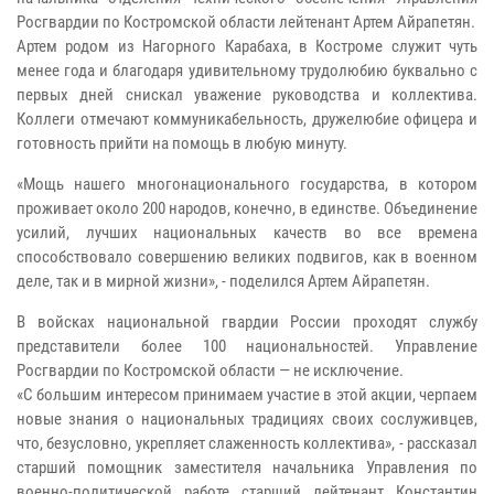
Росгвардии по Костромской области лейтенант Артем Айрапетян.
Артем родом из Нагорного Карабаха, в Костроме служит чуть
менее года и благодаря удивительному трудолюбию буквально с
первых дней снискал уважение руководства и коллектива.
Коллеги отмечают коммуникабельность, дружелюбие офицера и
готовность прийти на помощь в любую минуту.
«Мощь нашего многонационального государства, в котором
проживает около 200 народов, конечно, в единстве. Объединение
усилий, лучших национальных качеств во все времена
способствовало совершению великих подвигов, как в военном
деле, так и в мирной жизни», - поделился Артем Айрапетян.
В войсках национальной гвардии России проходят службу
представители более 100 национальностей. Управление
Росгвардии по Костромской области — не исключение.
«С большим интересом принимаем участие в этой акции, черпаем
новые знания о национальных традициях своих сослуживцев,
что, безусловно, укрепляет слаженность коллектива», - рассказал
старший помощник заместителя начальника Управления по
военно-политической работе старший лейтенант Константин