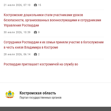
генерала армии Виктора Золотова с заместителем полномочного
21 июля 2026, 07:10
15
представителя Президента Российской Федерации в Северо-
Кавказском федеральном округе Виталием Кузнецовым
Костромские дошкольники стали участниками уроков
безопасности, организованных военнослужащими и сотрудниками
31 июля 2026, 07:08
4
Управления Росгвардии
Росгвардейцы знакомят костромичей со службой в ведомстве
30 июля 2026, 10:39
9
31 июля 2026, 06:48
1
Cотрудники Росгвардии и их семьи приняли участие в богослужении
в честь князя Владимира в Костроме
28 июля 2026, 06:14
2
Росгвардия приглашает костромичей на службу во
вневедомственную охрану
14 июля 2026, 07:40
13 правонарушений пресекли сотрудники вневедомственной
охраны Росгвардии за последнюю неделю в Костроме
Костромская область
Портал государственных органов
14 июля 2026, 06:44
Приглашаем молодежь Костромской области получить образование