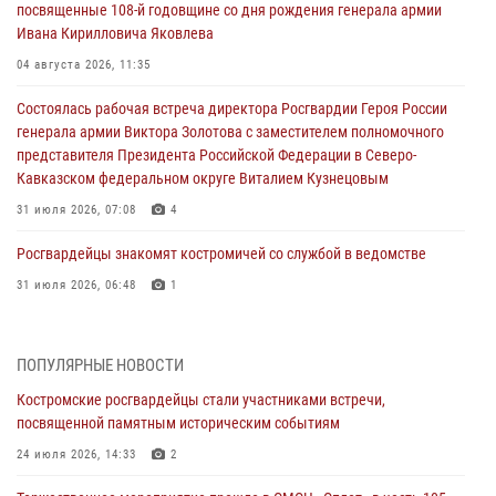
посвященные 108-й годовщине со дня рождения генерала армии
Ивана Кирилловича Яковлева
04 августа 2026, 11:35
Состоялась рабочая встреча директора Росгвардии Героя России
генерала армии Виктора Золотова с заместителем полномочного
представителя Президента Российской Федерации в Северо-
Кавказском федеральном округе Виталием Кузнецовым
31 июля 2026, 07:08
4
Росгвардейцы знакомят костромичей со службой в ведомстве
31 июля 2026, 06:48
1
Костромские дошкольники стали участниками уроков
безопасности, организованных военнослужащими и сотрудниками
ПОПУЛЯРНЫЕ НОВОСТИ
Управления Росгвардии
Костромские росгвардейцы стали участниками встречи,
30 июля 2026, 10:39
9
посвященной памятным историческим событиям
Костромичи активно используют портал «Единых государственных
24 июля 2026, 14:33
2
услуг» для получения услуг по линии Росгвардии