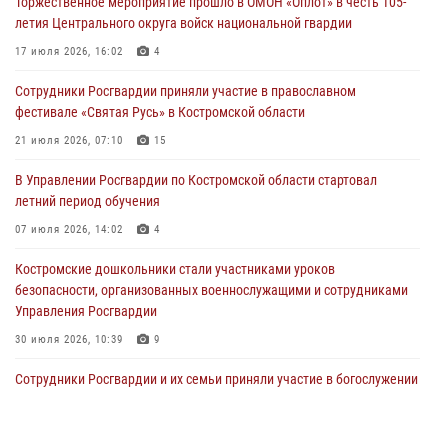
Торжественное мероприятие прошло в ОМОН «Оплот» в честь 105-
29 июля 2026, 06:26
1
летия Центрального округа войск национальной гвардии
Cотрудники Росгвардии и их семьи приняли участие в богослужении
17 июля 2026, 16:02
4
в честь князя Владимира в Костроме
Сотрудники Росгвардии приняли участие в православном
28 июля 2026, 06:14
2
фестивале «Святая Русь» в Костромской области
Более пятидесяти поступивших сигналов отработали костромские
21 июля 2026, 07:10
15
росгвардейцы за прошедшую неделю
В Управлении Росгвардии по Костромской области стартовал
27 июля 2026, 09:53
летний период обучения
«Росгвардия. Вехи истории»: послевоенный опыт войск
07 июля 2026, 14:02
4
правопорядка за пределами СССР (видео)
Костромские дошкольники стали участниками уроков
27 июля 2026, 07:11
безопасности, организованных военнослужащими и сотрудниками
Управления Росгвардии
30 июля 2026, 10:39
9
Cотрудники Росгвардии и их семьи приняли участие в богослужении
в честь князя Владимира в Костроме
28 июля 2026, 06:14
2