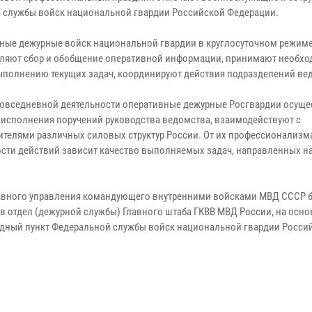
 службы войск национальной гвардии Российской Федерации.
ные дежурные войск национальной гвардии в круглосуточном режим
ляют сбор и обобщение оперативной информации, принимают необх
ыполнению текущих задач, координируют действия подразделений ве
повседневной деятельности оперативные дежурные Росгвардии осущ
 исполнения поручений руководства ведомства, взаимодействуют с
ителями различных силовых структур России. От их профессионализм
сти действий зависит качество выполняемых задач, направленных н
 Главного управления командующего внутренними войсками МВД СССР 
 в отдел (дежурной службы) Главного штаба ГКВВ МВД России, на осно
ндный пункт Федеральной службы войск национальной гвардии Росси