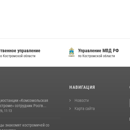
твенное управление
Управление МВД РФ
по Костромской области
по Костромской области
И
НАВИГАЦИЯ
диостанции «Комсомольская
Новости
строме» сотрудник Росгв...
Карта сайта
26, 11:13
цы знакомят костромичей со