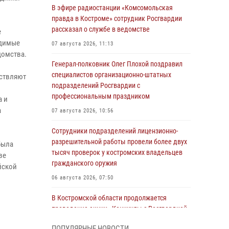
В эфире радиостанции «Комсомольская
правда в Костроме» сотрудник Росгвардии
рассказал о службе в ведомстве
е
одимые
07 августа 2026, 11:13
домства.
Генерал-полковник Олег Плохой поздравил
специалистов организационно-штатных
ествляют
подразделений Росгвардии с
профессиональным праздником
а и
а
07 августа 2026, 10:56
Сотрудники подразделений лицензионно-
разрешительной работы провели более двух
была
тысяч проверок у костромских владельцев
ве
гражданского оружия
йской
06 августа 2026, 07:50
В Костромской области продолжается
проведение акции «Каникулы с Росгвардией»
05 августа 2026, 12:04
9
ПОПУЛЯРНЫЕ НОВОСТИ