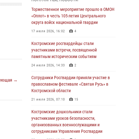
В Росгвардии по Костромской области
Торжественное мероприятие прошло в ОМОН
проходят мероприятия, посвященные 108-й
«Оплот» в честь 105-летия Центрального
годовщине со дня рождения генерала армии
округа войск национальной гвардии
Ивана Кирилловича Яковлева
17 июля 2026, 16:02
4
04 августа 2026, 11:35
Костромские росгвардейцы стали
Состоялась рабочая встреча директора
участниками встречи, посвященной
Росгвардии Героя России генерала армии
памятным историческим событиям
Виктора Золотова с заместителем
24 июля 2026, 14:33
2
полномочного представителя Президента
Российской Федерации в Северо-Кавказском
Сотрудники Росгвардии приняли участие в
ующая →
федеральном округе Виталием Кузнецовым
православном фестивале «Святая Русь» в
Костромской области
31 июля 2026, 07:08
4
21 июля 2026, 07:10
15
Росгвардейцы знакомят костромичей со
службой в ведомстве
Костромские дошкольники стали
участниками уроков безопасности,
31 июля 2026, 06:48
1
организованных военнослужащими и
Костромские дошкольники стали
сотрудниками Управления Росгвардии
участниками уроков безопасности,