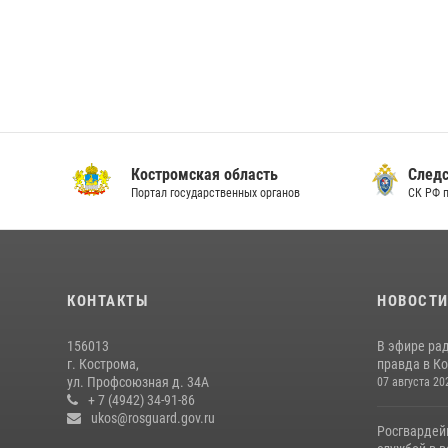
Костромская область
Следс
Портал государственных органов
СК РФ 
КОНТАКТЫ
НОВОСТ
156013
В эфире ра
г. Кострома,
правда в Ко
ул. Профсоюзная д. 34А
07 августа 20
+ 7 (4942) 34-91-86
ukos@rosguard.gov.ru
Росгвардей