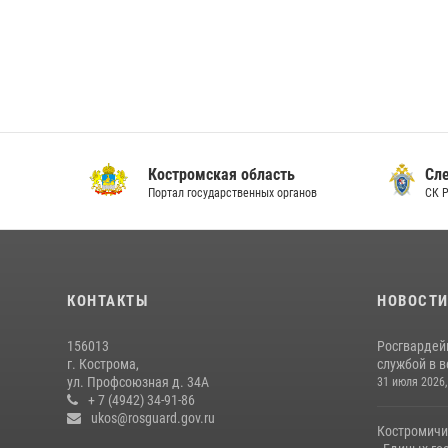
Костромская область
Следс
Портал государственных органов
СК РФ 
КОНТАКТЫ
НОВОСТ
156013
Росгвардей
г. Кострома,
службой в 
ул. Профсоюзная д. 34А
31 июля 2026,
+ 7 (4942) 34-91-86
ukos@rosguard.gov.ru
Костромичи