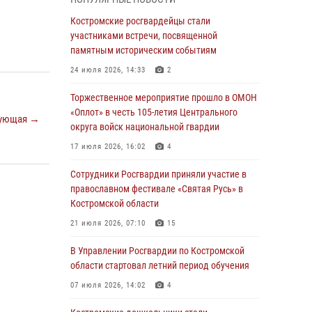
Росгвардейцы знакомят костромичей со
службой в ведомстве
Костромские росгвардейцы стали
участниками встречи, посвященной
31 июля 2026, 06:48
1
памятным историческим событиям
Костромские дошкольники стали
24 июля 2026, 14:33
2
участниками уроков безопасности,
организованных военнослужащими и
Торжественное мероприятие прошло в ОМОН
сотрудниками Управления Росгвардии
«Оплот» в честь 105-летия Центрального
ующая →
округа войск национальной гвардии
30 июля 2026, 10:39
9
17 июля 2026, 16:02
4
Костромичи активно используют портал
«Единых государственных услуг» для
Сотрудники Росгвардии приняли участие в
получения услуг по линии Росгвардии
православном фестивале «Святая Русь» в
Костромской области
29 июля 2026, 06:26
1
21 июля 2026, 07:10
15
Cотрудники Росгвардии и их семьи приняли
участие в богослужении в честь князя
В Управлении Росгвардии по Костромской
Владимира в Костроме
области стартовал летний период обучения
28 июля 2026, 06:14
2
07 июля 2026, 14:02
4
Более пятидесяти поступивших сигналов