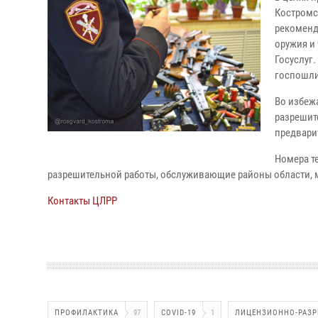
Костромс
рекоменд
оружия и
Госуслуг.
госпошли
Во избеж
разрешит
предварит
Номера т
разрешительной работы, обслуживающие районы области, м
Контакты ЦЛРР
ПРОФИЛАКТИКА
97
COVID-19
1
ЛИЦЕНЗИОННО-РАЗР