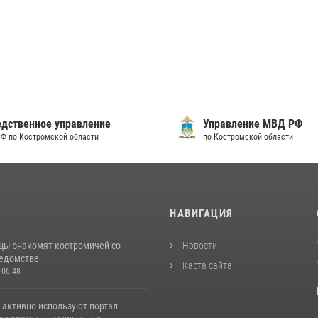
твенное управление
Управление МВД РФ
по Костромской области
по Костромской области
И
НАВИГАЦИЯ
цы знакомят костромичей со
Новости
ведомстве
Карта сайта
 06:48
 активно используют портал