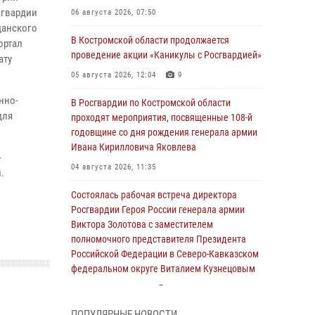
сгвардии
06 августа 2026, 07:50
данского
В Костромской области продолжается
ортал
проведение акции «Каникулы с Росгвардией»
ату
05 августа 2026, 12:04
9
нно-
В Росгвардии по Костромской области
для
проходят мероприятия, посвященные 108-й
годовщине со дня рождения генерала армии
Ивана Кирилловича Яковлева
-
04 августа 2026, 11:35
.
Состоялась рабочая встреча директора
Росгвардии Героя России генерала армии
Виктора Золотова с заместителем
полномочного представителя Президента
Российской Федерации в Северо-Кавказском
федеральном округе Виталием Кузнецовым
31 июля 2026, 07:08
4
ПОПУЛЯРНЫЕ НОВОСТИ