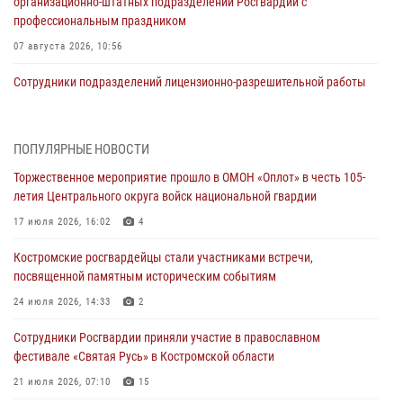
организационно-штатных подразделений Росгвардии с
профессиональным праздником
07 августа 2026, 10:56
Сотрудники подразделений лицензионно-разрешительной работы
провели более двух тысяч проверок у костромских владельцев
гражданского оружия
06 августа 2026, 07:50
ПОПУЛЯРНЫЕ НОВОСТИ
Торжественное мероприятие прошло в ОМОН «Оплот» в честь 105-
В Костромской области продолжается проведение акции «Каникулы
летия Центрального округа войск национальной гвардии
с Росгвардией»
17 июля 2026, 16:02
4
05 августа 2026, 12:04
9
Костромские росгвардейцы стали участниками встречи,
В Росгвардии по Костромской области проходят мероприятия,
посвященной памятным историческим событиям
посвященные 108-й годовщине со дня рождения генерала армии
Ивана Кирилловича Яковлева
24 июля 2026, 14:33
2
04 августа 2026, 11:35
Сотрудники Росгвардии приняли участие в православном
фестивале «Святая Русь» в Костромской области
Состоялась рабочая встреча директора Росгвардии Героя России
генерала армии Виктора Золотова с заместителем полномочного
21 июля 2026, 07:10
15
представителя Президента Российской Федерации в Северо-