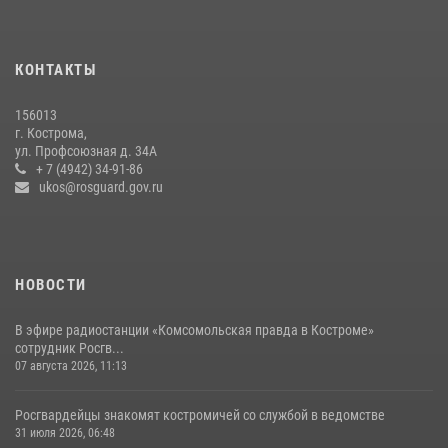
14 июля 2026, 06:44
Росгвардейцы знакомят костромичей со службой в ведомстве
КОНТАКТЫ
31 июля 2026, 06:48
1
156013
Росгвардеец занесен на Доску почёта в Костроме
г. Кострома,
ул. Профсоюзная д. 34А
07 августа 2026, 14:39
4
+ 7 (4942) 34-91-86
ukos@rosguard.gov.ru
НОВОСТИ
В эфире радиостанции «Комсомольская правда в Костроме»
сотрудник Росгв...
07 августа 2026, 11:13
Росгвардейцы знакомят костромичей со службой в ведомстве
31 июля 2026, 06:48