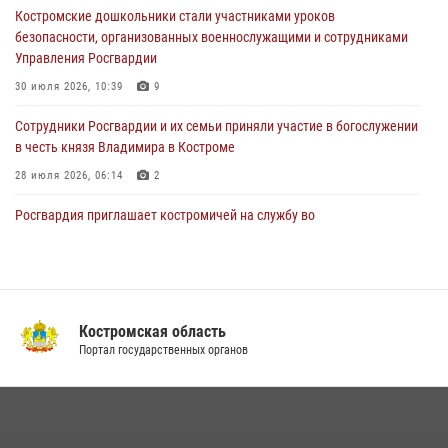
Кавказском федеральном округе Виталием Кузнецовым
Костромские дошкольники стали участниками уроков
безопасности, организованных военнослужащими и сотрудниками
31 июля 2026, 07:08
4
Управления Росгвардии
Росгвардейцы знакомят костромичей со службой в ведомстве
30 июля 2026, 10:39
9
31 июля 2026, 06:48
1
Cотрудники Росгвардии и их семьи приняли участие в богослужении
в честь князя Владимира в Костроме
28 июля 2026, 06:14
2
Росгвардия приглашает костромичей на службу во
вневедомственную охрану
14 июля 2026, 07:40
В Росгвардии по Костромской области проходят мероприятия,
посвященные 108-й годовщине со дня рождения генерала армии
Костромская область
Ивана Кирилловича Яковлева
Портал государственных органов
04 августа 2026, 11:35
13 правонарушений пресекли сотрудники вневедомственной
охраны Росгвардии за последнюю неделю в Костроме