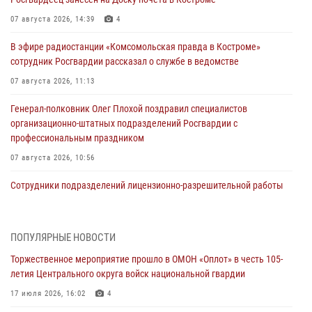
07 августа 2026, 14:39
4
В эфире радиостанции «Комсомольская правда в Костроме»
сотрудник Росгвардии рассказал о службе в ведомстве
07 августа 2026, 11:13
Генерал-полковник Олег Плохой поздравил специалистов
организационно-штатных подразделений Росгвардии с
профессиональным праздником
07 августа 2026, 10:56
Сотрудники подразделений лицензионно-разрешительной работы
провели более двух тысяч проверок у костромских владельцев
гражданского оружия
06 августа 2026, 07:50
ПОПУЛЯРНЫЕ НОВОСТИ
Торжественное мероприятие прошло в ОМОН «Оплот» в честь 105-
В Костромской области продолжается проведение акции «Каникулы
летия Центрального округа войск национальной гвардии
с Росгвардией»
17 июля 2026, 16:02
4
05 августа 2026, 12:04
9