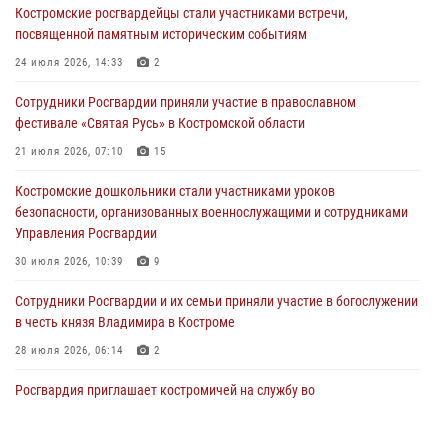
Костромские росгвардейцы стали участниками встречи,
В Росгвардии по Костромской области проходят мероприятия,
посвященной памятным историческим событиям
посвященные 108-й годовщине со дня рождения генерала армии
Ивана Кирилловича Яковлева
24 июля 2026, 14:33
2
04 августа 2026, 11:35
Сотрудники Росгвардии приняли участие в православном
фестивале «Святая Русь» в Костромской области
Состоялась рабочая встреча директора Росгвардии Героя России
генерала армии Виктора Золотова с заместителем полномочного
21 июля 2026, 07:10
15
представителя Президента Российской Федерации в Северо-
Кавказском федеральном округе Виталием Кузнецовым
Костромские дошкольники стали участниками уроков
безопасности, организованных военнослужащими и сотрудниками
31 июля 2026, 07:08
4
Управления Росгвардии
Росгвардейцы знакомят костромичей со службой в ведомстве
30 июля 2026, 10:39
9
31 июля 2026, 06:48
1
Cотрудники Росгвардии и их семьи приняли участие в богослужении
в честь князя Владимира в Костроме
28 июля 2026, 06:14
2
Росгвардия приглашает костромичей на службу во
вневедомственную охрану
14 июля 2026, 07:40