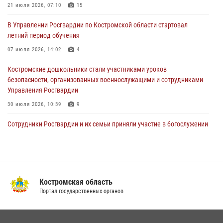
Более пятидесяти поступивших сигналов отработали костромские
21 июля 2026, 07:10
15
росгвардейцы за прошедшую неделю
В Управлении Росгвардии по Костромской области стартовал
27 июля 2026, 09:53
летний период обучения
«Росгвардия. Вехи истории»: послевоенный опыт войск
07 июля 2026, 14:02
4
правопорядка за пределами СССР (видео)
Костромские дошкольники стали участниками уроков
27 июля 2026, 07:11
безопасности, организованных военнослужащими и сотрудниками
Управления Росгвардии
30 июля 2026, 10:39
9
Cотрудники Росгвардии и их семьи приняли участие в богослужении
в честь князя Владимира в Костроме
28 июля 2026, 06:14
2
Росгвардия приглашает костромичей на службу во
вневедомственную охрану
Костромская область
Портал государственных органов
14 июля 2026, 07:40
Акция "Каникулы с Росгвардией" продолжается в Костромской
области