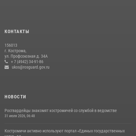
08 июля 2026, 07:12
15
13 правонарушений пресекли сотрудники вневедомственной
охраны Росгвардии за последнюю неделю в Костроме
КОНТАКТЫ
14 июля 2026, 06:44
156013
Приглашаем молодежь Костромской области получить образование
г. Кострома,
в ВУЗах Росгвардии
ул. Профсоюзная д. 34А
+ 7 (4942) 34-91-86
09 июля 2026, 05:58
ukos@rosguard.gov.ru
НОВОСТИ
Росгвардейцы знакомят костромичей со службой в ведомстве
31 июля 2026, 06:48
Костромичи активно используют портал «Единых государственных