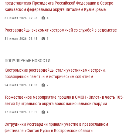
представителя Президента Российской Федерации в Северо-
Кавказском федеральном округе Виталием Кузнецовым
31 июля 2026, 07:08
4
Росгвардейцы знакомят костромичей со службой в ведомстве
31 июля 2026, 06:48
1
Костромские дошкольники стали участниками уроков
безопасности, организованных военнослужащими и сотрудниками
ПОПУЛЯРНЫЕ НОВОСТИ
Управления Росгвардии
Костромские росгвардейцы стали участниками встречи,
30 июля 2026, 10:39
9
посвященной памятным историческим событиям
Костромичи активно используют портал «Единых государственных
24 июля 2026, 14:33
2
услуг» для получения услуг по линии Росгвардии
Торжественное мероприятие прошло в ОМОН «Оплот» в честь 105-
29 июля 2026, 06:26
1
летия Центрального округа войск национальной гвардии
Cотрудники Росгвардии и их семьи приняли участие в богослужении
17 июля 2026, 16:02
4
в честь князя Владимира в Костроме
Сотрудники Росгвардии приняли участие в православном
28 июля 2026, 06:14
2
фестивале «Святая Русь» в Костромской области