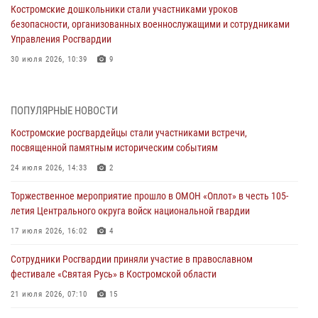
Костромские дошкольники стали участниками уроков
безопасности, организованных военнослужащими и сотрудниками
Управления Росгвардии
30 июля 2026, 10:39
9
Костромичи активно используют портал «Единых государственных
услуг» для получения услуг по линии Росгвардии
ПОПУЛЯРНЫЕ НОВОСТИ
29 июля 2026, 06:26
1
Костромские росгвардейцы стали участниками встречи,
посвященной памятным историческим событиям
Cотрудники Росгвардии и их семьи приняли участие в богослужении
в честь князя Владимира в Костроме
24 июля 2026, 14:33
2
28 июля 2026, 06:14
2
Торжественное мероприятие прошло в ОМОН «Оплот» в честь 105-
летия Центрального округа войск национальной гвардии
Более пятидесяти поступивших сигналов отработали костромские
росгвардейцы за прошедшую неделю
17 июля 2026, 16:02
4
27 июля 2026, 09:53
Сотрудники Росгвардии приняли участие в православном
фестивале «Святая Русь» в Костромской области
«Росгвардия. Вехи истории»: послевоенный опыт войск
правопорядка за пределами СССР (видео)
21 июля 2026, 07:10
15
27 июля 2026, 07:11