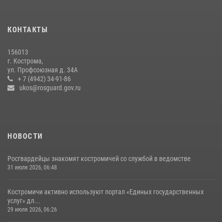
13 правонарушений пресекли сотрудники вневедомственной
охраны Росгвардии за последнюю неделю в Костроме
КОНТАКТЫ
14 июля 2026, 06:44
156013
Приглашаем молодежь Костромской области получить образование
г. Кострома,
в ВУЗах Росгвардии
ул. Профсоюзная д. 34А
+ 7 (4942) 34-91-86
09 июля 2026, 05:58
ukos@rosguard.gov.ru
НОВОСТИ
Росгвардейцы знакомят костромичей со службой в ведомстве
31 июля 2026, 06:48
Костромичи активно используют портал «Единых государственных
услуг» дл...
29 июля 2026, 06:26