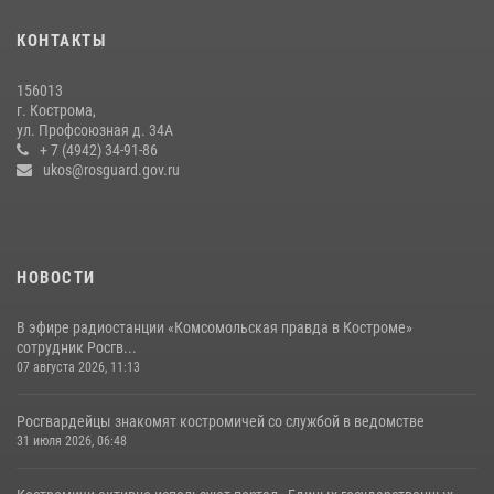
Росгвардеец занесен на Доску почёта в Костроме
КОНТАКТЫ
07 августа 2026, 14:39
4
156013
Росгвардейцы знакомят костромичей со службой в ведомстве
г. Кострома,
ул. Профсоюзная д. 34А
31 июля 2026, 06:48
1
+ 7 (4942) 34-91-86
ukos@rosguard.gov.ru
НОВОСТИ
В эфире радиостанции «Комсомольская правда в Костроме»
сотрудник Росгв...
07 августа 2026, 11:13
Росгвардейцы знакомят костромичей со службой в ведомстве
31 июля 2026, 06:48