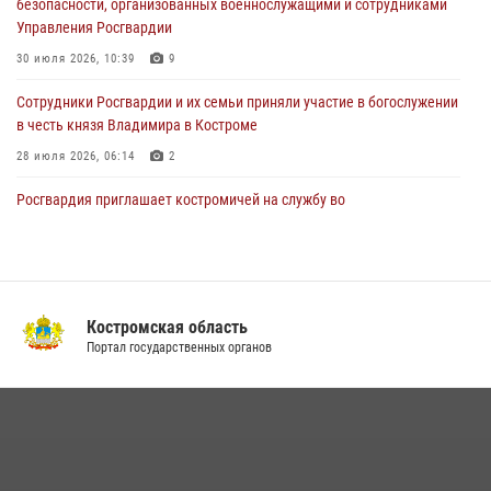
безопасности, организованных военнослужащими и сотрудниками
31 июля 2026, 07:08
4
Управления Росгвардии
Росгвардейцы знакомят костромичей со службой в ведомстве
30 июля 2026, 10:39
9
31 июля 2026, 06:48
1
Cотрудники Росгвардии и их семьи приняли участие в богослужении
в честь князя Владимира в Костроме
28 июля 2026, 06:14
2
Росгвардия приглашает костромичей на службу во
вневедомственную охрану
14 июля 2026, 07:40
В Росгвардии по Костромской области проходят мероприятия,
посвященные 108-й годовщине со дня рождения генерала армии
Костромская область
Ивана Кирилловича Яковлева
Портал государственных органов
04 августа 2026, 11:35
13 правонарушений пресекли сотрудники вневедомственной
охраны Росгвардии за последнюю неделю в Костроме
14 июля 2026, 06:44