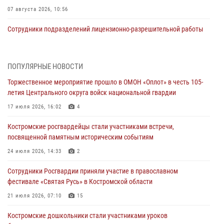
07 августа 2026, 10:56
Сотрудники подразделений лицензионно-разрешительной работы
провели более двух тысяч проверок у костромских владельцев
гражданского оружия
06 августа 2026, 07:50
ПОПУЛЯРНЫЕ НОВОСТИ
Торжественное мероприятие прошло в ОМОН «Оплот» в честь 105-
В Костромской области продолжается проведение акции «Каникулы
летия Центрального округа войск национальной гвардии
с Росгвардией»
17 июля 2026, 16:02
4
05 августа 2026, 12:04
9
Костромские росгвардейцы стали участниками встречи,
В Росгвардии по Костромской области проходят мероприятия,
посвященной памятным историческим событиям
посвященные 108-й годовщине со дня рождения генерала армии
Ивана Кирилловича Яковлева
24 июля 2026, 14:33
2
04 августа 2026, 11:35
Сотрудники Росгвардии приняли участие в православном
фестивале «Святая Русь» в Костромской области
Состоялась рабочая встреча директора Росгвардии Героя России
генерала армии Виктора Золотова с заместителем полномочного
21 июля 2026, 07:10
15
представителя Президента Российской Федерации в Северо-
Кавказском федеральном округе Виталием Кузнецовым
Костромские дошкольники стали участниками уроков