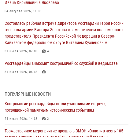
Ивана Кирилловича Яковлева
04 августа 2026, 11:35
Состоялась рабочая встреча директора Росгвардии Героя России
генерала армии Виктора Золотова с заместителем полномочного
представителя Президента Российской Федерации в Северо-
Кавказском федеральном округе Виталием Кузнецовым
31 июля 2026, 07:08
4
Росгвардейцы знакомят костромичей со службой в ведомстве
31 июля 2026, 06:48
1
Костромские дошкольники стали участниками уроков
безопасности, организованных военнослужащими и сотрудниками
ПОПУЛЯРНЫЕ НОВОСТИ
Управления Росгвардии
Костромские росгвардейцы стали участниками встречи,
30 июля 2026, 10:39
9
посвященной памятным историческим событиям
Костромичи активно используют портал «Единых государственных
24 июля 2026, 14:33
2
услуг» для получения услуг по линии Росгвардии
Торжественное мероприятие прошло в ОМОН «Оплот» в честь 105-
29 июля 2026, 06:26
1