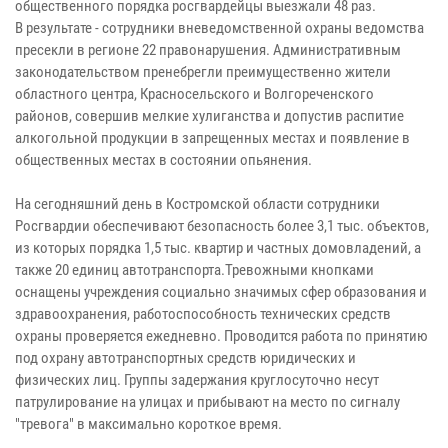
общественного порядка росгвардейцы выезжали 48 раз.
В результате - сотрудники вневедомственной охраны ведомства
пресекли в регионе 22 правонарушения. Административным
законодательством пренебрегли преимущественно жители
областного центра, Красносельского и Волгореченского
районов, совершив мелкие хулиганства и допустив распитие
алкогольной продукции в запрещенных местах и появление в
общественных местах в состоянии опьянения.
На сегодняшний день в Костромской области сотрудники
Росгвардии обеспечивают безопасность более 3,1 тыс. объектов,
из которых порядка 1,5 тыс. квартир и частных домовладений, а
также 20 единиц автотранспорта.Тревожными кнопками
оснащены учреждения социально значимых сфер образования и
здравоохранения, работоспособность технических средств
охраны проверяется ежедневно. Проводится работа по принятию
под охрану автотранспортных средств юридических и
физических лиц. Группы задержания круглосуточно несут
патрулирование на улицах и прибывают на место по сигналу
"тревога" в максимально короткое время.