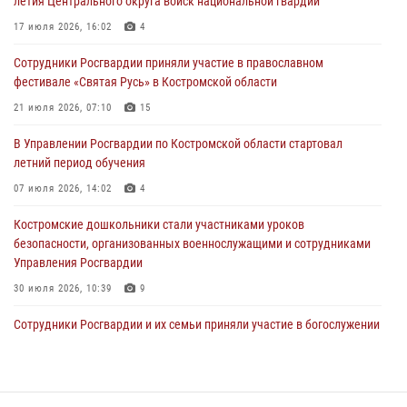
летия Центрального округа войск национальной гвардии
Cотрудники Росгвардии и их семьи приняли участие в богослужении
17 июля 2026, 16:02
4
в честь князя Владимира в Костроме
Сотрудники Росгвардии приняли участие в православном
28 июля 2026, 06:14
2
фестивале «Святая Русь» в Костромской области
Более пятидесяти поступивших сигналов отработали костромские
21 июля 2026, 07:10
15
росгвардейцы за прошедшую неделю
В Управлении Росгвардии по Костромской области стартовал
27 июля 2026, 09:53
летний период обучения
«Росгвардия. Вехи истории»: послевоенный опыт войск
07 июля 2026, 14:02
4
правопорядка за пределами СССР (видео)
Костромские дошкольники стали участниками уроков
27 июля 2026, 07:11
безопасности, организованных военнослужащими и сотрудниками
Управления Росгвардии
30 июля 2026, 10:39
9
Cотрудники Росгвардии и их семьи приняли участие в богослужении
в честь князя Владимира в Костроме
28 июля 2026, 06:14
2
Росгвардия приглашает костромичей на службу во