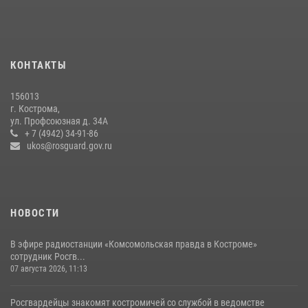
охраны Росгвардии за последнюю неделю в Костроме
14 июля 2026, 06:44
Росгвардейцы знакомят костромичей со службой в ведомстве
КОНТАКТЫ
31 июля 2026, 06:48
1
156013
Росгвардеец занесен на Доску почёта в Костроме
г. Кострома,
ул. Профсоюзная д. 34А
07 августа 2026, 14:39
4
+ 7 (4942) 34-91-86
ukos@rosguard.gov.ru
НОВОСТИ
В эфире радиостанции «Комсомольская правда в Костроме»
сотрудник Росгв...
07 августа 2026, 11:13
Росгвардейцы знакомят костромичей со службой в ведомстве