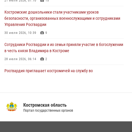
21 июля 2026, 07:10
15
представителя Президента Российской Федерации в Северо-
Кавказском федеральном округе Виталием Кузнецовым
Костромские дошкольники стали участниками уроков
безопасности, организованных военнослужащими и сотрудниками
31 июля 2026, 07:08
4
Управления Росгвардии
Росгвардейцы знакомят костромичей со службой в ведомстве
30 июля 2026, 10:39
9
31 июля 2026, 06:48
1
Cотрудники Росгвардии и их семьи приняли участие в богослужении
в честь князя Владимира в Костроме
28 июля 2026, 06:14
2
Росгвардия приглашает костромичей на службу во
вневедомственную охрану
14 июля 2026, 07:40
В Росгвардии по Костромской области проходят мероприятия,
посвященные 108-й годовщине со дня рождения генерала армии
Костромская область
Ивана Кирилловича Яковлева
Портал государственных органов
04 августа 2026, 11:35
13 правонарушений пресекли сотрудники вневедомственной