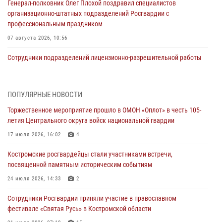
Генерал-полковник Олег Плохой поздравил специалистов
организационно-штатных подразделений Росгвардии с
профессиональным праздником
07 августа 2026, 10:56
Сотрудники подразделений лицензионно-разрешительной работы
провели более двух тысяч проверок у костромских владельцев
гражданского оружия
06 августа 2026, 07:50
ПОПУЛЯРНЫЕ НОВОСТИ
Торжественное мероприятие прошло в ОМОН «Оплот» в честь 105-
В Костромской области продолжается проведение акции «Каникулы
летия Центрального округа войск национальной гвардии
с Росгвардией»
17 июля 2026, 16:02
4
05 августа 2026, 12:04
9
Костромские росгвардейцы стали участниками встречи,
В Росгвардии по Костромской области проходят мероприятия,
посвященной памятным историческим событиям
посвященные 108-й годовщине со дня рождения генерала армии
Ивана Кирилловича Яковлева
24 июля 2026, 14:33
2
04 августа 2026, 11:35
Сотрудники Росгвардии приняли участие в православном
фестивале «Святая Русь» в Костромской области
Состоялась рабочая встреча директора Росгвардии Героя России
генерала армии Виктора Золотова с заместителем полномочного