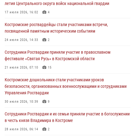
летия Центрального округа войск национальной гвардии
с Росгвардией»
17 июля 2026, 16:02
4
05 августа 2026, 12:04
9
Костромские росгвардейцы стали участниками встречи,
В Росгвардии по Костромской области проходят мероприятия,
посвященной памятным историческим событиям
посвященные 108-й годовщине со дня рождения генерала армии
Ивана Кирилловича Яковлева
24 июля 2026, 14:33
2
04 августа 2026, 11:35
Сотрудники Росгвардии приняли участие в православном
фестивале «Святая Русь» в Костромской области
Состоялась рабочая встреча директора Росгвардии Героя России
генерала армии Виктора Золотова с заместителем полномочного
21 июля 2026, 07:10
15
представителя Президента Российской Федерации в Северо-
Кавказском федеральном округе Виталием Кузнецовым
Костромские дошкольники стали участниками уроков
безопасности, организованных военнослужащими и сотрудниками
31 июля 2026, 07:08
4
Управления Росгвардии
Росгвардейцы знакомят костромичей со службой в ведомстве
30 июля 2026, 10:39
9
31 июля 2026, 06:48
1
Cотрудники Росгвардии и их семьи приняли участие в богослужении
в честь князя Владимира в Костроме
28 июля 2026, 06:14
2