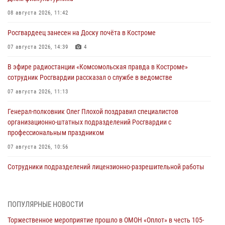
08 августа 2026, 11:42
Росгвардеец занесен на Доску почёта в Костроме
07 августа 2026, 14:39
4
В эфире радиостанции «Комсомольская правда в Костроме»
сотрудник Росгвардии рассказал о службе в ведомстве
07 августа 2026, 11:13
Генерал-полковник Олег Плохой поздравил специалистов
организационно-штатных подразделений Росгвардии с
профессиональным праздником
07 августа 2026, 10:56
Сотрудники подразделений лицензионно-разрешительной работы
провели более двух тысяч проверок у костромских владельцев
гражданского оружия
06 августа 2026, 07:50
ПОПУЛЯРНЫЕ НОВОСТИ
Торжественное мероприятие прошло в ОМОН «Оплот» в честь 105-
В Костромской области продолжается проведение акции «Каникулы