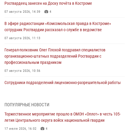
Росгвардеец занесен на Доску почёта в Костроме
07 августа 2026, 14:39
4
В эфире радиостанции «Комсомольская правда в Костроме»
сотрудник Росгвардии рассказал о службе в ведомстве
07 августа 2026, 11:13
Генерал-полковник Олег Плохой поздравил специалистов
организационно-штатных подразделений Росгвардии с
профессиональным праздником
07 августа 2026, 10:56
Сотрудники подразделений лицензионно-разрешительной работы
провели более двух тысяч проверок у костромских владельцев
гражданского оружия
06 августа 2026, 07:50
ПОПУЛЯРНЫЕ НОВОСТИ
Торжественное мероприятие прошло в ОМОН «Оплот» в честь 105-
В Костромской области продолжается проведение акции «Каникулы
летия Центрального округа войск национальной гвардии
с Росгвардией»
17 июля 2026, 16:02
4
05 августа 2026, 12:04
9