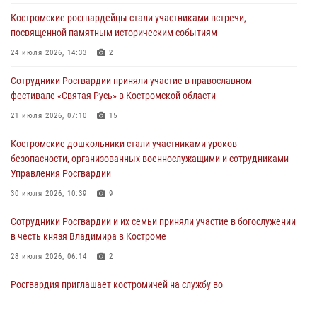
Костромские росгвардейцы стали участниками встречи,
В Росгвардии по Костромской области проходят мероприятия,
посвященной памятным историческим событиям
посвященные 108-й годовщине со дня рождения генерала армии
Ивана Кирилловича Яковлева
24 июля 2026, 14:33
2
04 августа 2026, 11:35
Сотрудники Росгвардии приняли участие в православном
фестивале «Святая Русь» в Костромской области
Состоялась рабочая встреча директора Росгвардии Героя России
генерала армии Виктора Золотова с заместителем полномочного
21 июля 2026, 07:10
15
представителя Президента Российской Федерации в Северо-
Кавказском федеральном округе Виталием Кузнецовым
Костромские дошкольники стали участниками уроков
безопасности, организованных военнослужащими и сотрудниками
31 июля 2026, 07:08
4
Управления Росгвардии
Росгвардейцы знакомят костромичей со службой в ведомстве
30 июля 2026, 10:39
9
31 июля 2026, 06:48
1
Cотрудники Росгвардии и их семьи приняли участие в богослужении
в честь князя Владимира в Костроме
28 июля 2026, 06:14
2
Росгвардия приглашает костромичей на службу во
вневедомственную охрану