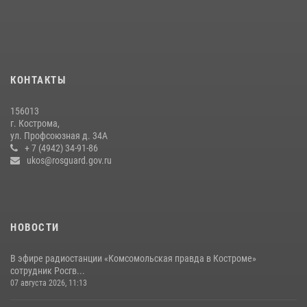
13 правонарушений пресекли сотрудники вневедомственной
охраны Росгвардии за последнюю неделю в Костроме
14 июля 2026, 06:44
Приглашаем молодежь Костромской области получить образование
КОНТАКТЫ
в ВУЗах Росгвардии
09 июля 2026, 05:58
156013
г. Кострома,
Более пятидесяти поступивших сигналов отработали костромские
ул. Профсоюзная д. 34А
росгвардейцы за прошедшую неделю
+ 7 (4942) 34-91-86
ukos@rosguard.gov.ru
27 июля 2026, 09:53
НОВОСТИ
В эфире радиостанции «Комсомольская правда в Костроме»
сотрудник Росгв...
07 августа 2026, 11:13