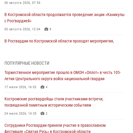
06 августа 2026, 07:50
В Костромской области продолжается проведение акции «Каникулы
с Росгвардией»
05 августа 2026, 12:04
9
В Росгвардии по Костромской области проходят мероприятия,
посвященные 108-й годовщине со дня рождения генерала армии
Ивана Кирилловича Яковлева
04 августа 2026, 11:35
ПОПУЛЯРНЫЕ НОВОСТИ
Торжественное мероприятие прошло в ОМОН «Оплот» в честь 105-
Состоялась рабочая встреча директора Росгвардии Героя России
летия Центрального округа войск национальной гвардии
генерала армии Виктора Золотова с заместителем полномочного
представителя Президента Российской Федерации в Северо-
17 июля 2026, 16:02
4
Кавказском федеральном округе Виталием Кузнецовым
Костромские росгвардейцы стали участниками встречи,
31 июля 2026, 07:08
4
посвященной памятным историческим событиям
Росгвардейцы знакомят костромичей со службой в ведомстве
24 июля 2026, 14:33
2
31 июля 2026, 06:48
1
Сотрудники Росгвардии приняли участие в православном
фестивале «Святая Русь» в Костромской области
Костромские дошкольники стали участниками уроков