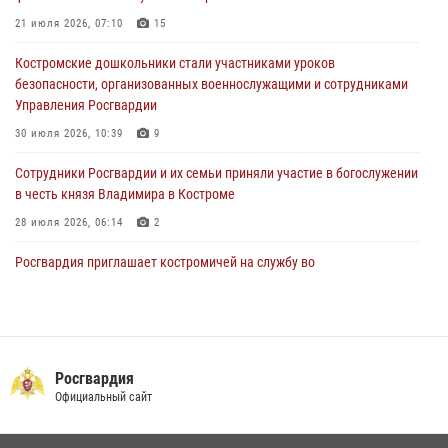
безопасности, организованных военнослужащими и сотрудниками
21 июля 2026, 07:10
15
Управления Росгвардии
Костромские дошкольники стали участниками уроков
30 июля 2026, 10:39
9
безопасности, организованных военнослужащими и сотрудниками
Управления Росгвардии
Костромичи активно используют портал «Единых государственных
услуг» для получения услуг по линии Росгвардии
30 июля 2026, 10:39
9
29 июля 2026, 06:26
1
Cотрудники Росгвардии и их семьи приняли участие в богослужении
в честь князя Владимира в Костроме
28 июля 2026, 06:14
2
Росгвардия приглашает костромичей на службу во
вневедомственную охрану
14 июля 2026, 07:40
В Росгвардии по Костромской области проходят мероприятия,
посвященные 108-й годовщине со дня рождения генерала армии
Росгвардия
Ивана Кирилловича Яковлева
Официальный сайт
04 августа 2026, 11:35