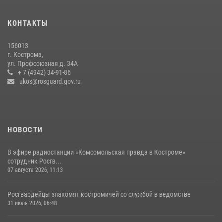
Приглашаем молодежь Костромской области получить образование
КОНТАКТЫ
в ВУЗах Росгвардии
09 июля 2026, 05:58
156013
г. Кострома,
Росгвардейцы знакомят костромичей со службой в ведомстве
ул. Профсоюзная д. 34А
+ 7 (4942) 34-91-86
31 июля 2026, 06:48
1
ukos@rosguard.gov.ru
НОВОСТИ
В эфире радиостанции «Комсомольская правда в Костроме»
сотрудник Росгв...
07 августа 2026, 11:13
Росгвардейцы знакомят костромичей со службой в ведомстве
31 июля 2026, 06:48