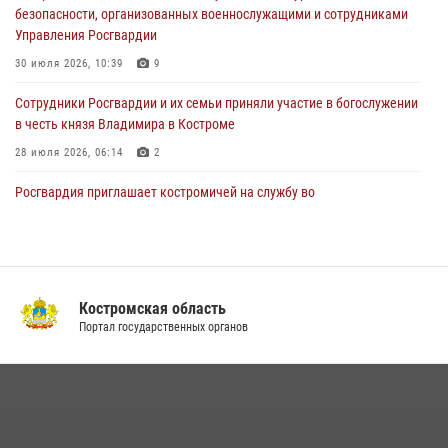
безопасности, организованных военнослужащими и сотрудниками
31 июля 2026, 07:08
4
Управления Росгвардии
Росгвардейцы знакомят костромичей со службой в ведомстве
30 июля 2026, 10:39
9
31 июля 2026, 06:48
1
Cотрудники Росгвардии и их семьи приняли участие в богослужении
в честь князя Владимира в Костроме
28 июля 2026, 06:14
2
Росгвардия приглашает костромичей на службу во
вневедомственную охрану
14 июля 2026, 07:40
13 правонарушений пресекли сотрудники вневедомственной
охраны Росгвардии за последнюю неделю в Костроме
Костромская область
Портал государственных органов
14 июля 2026, 06:44
В Росгвардии по Костромской области проходят мероприятия,
посвященные 108-й годовщине со дня рождения генерала армии
Ивана Кирилловича Яковлева
04 августа 2026, 11:35