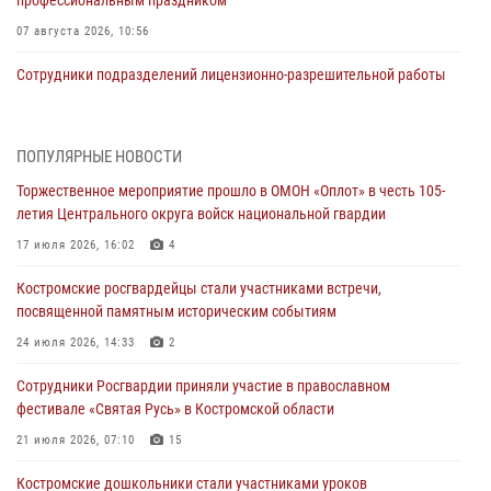
07 августа 2026, 10:56
Сотрудники подразделений лицензионно-разрешительной работы
провели более двух тысяч проверок у костромских владельцев
гражданского оружия
06 августа 2026, 07:50
ПОПУЛЯРНЫЕ НОВОСТИ
Торжественное мероприятие прошло в ОМОН «Оплот» в честь 105-
В Костромской области продолжается проведение акции «Каникулы
летия Центрального округа войск национальной гвардии
с Росгвардией»
17 июля 2026, 16:02
4
05 августа 2026, 12:04
9
Костромские росгвардейцы стали участниками встречи,
В Росгвардии по Костромской области проходят мероприятия,
посвященной памятным историческим событиям
посвященные 108-й годовщине со дня рождения генерала армии
Ивана Кирилловича Яковлева
24 июля 2026, 14:33
2
04 августа 2026, 11:35
Сотрудники Росгвардии приняли участие в православном
фестивале «Святая Русь» в Костромской области
Состоялась рабочая встреча директора Росгвардии Героя России
генерала армии Виктора Золотова с заместителем полномочного
21 июля 2026, 07:10
15
представителя Президента Российской Федерации в Северо-
Кавказском федеральном округе Виталием Кузнецовым
Костромские дошкольники стали участниками уроков